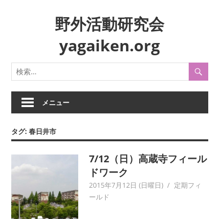
コ
野外活動研究会
ン
テ
yagaiken.org
ン
ツ
身
へ
近
ス
な
キ
生
メニュー
ッ
活
プ
や
タグ:
春日井市
風
俗
7/12（日）高蔵寺フィール
を
フ
ドワーク
ィ
2015年7月12日 (日曜日)
yagaiken
定期フィ
ー
ールド
ル
ド