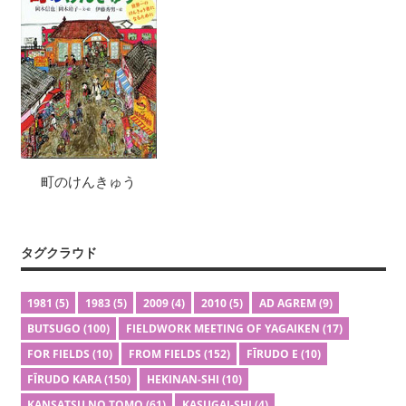
町のけんきゅう
タグクラウド
1981
(5)
1983
(5)
2009
(4)
2010
(5)
AD AGREM
(9)
BUTSUGO
(100)
FIELDWORK MEETING OF YAGAIKEN
(17)
FOR FIELDS
(10)
FROM FIELDS
(152)
FĪRUDO E
(10)
FĪRUDO KARA
(150)
HEKINAN-SHI
(10)
KANSATSU NO TOMO
(61)
KASUGAI-SHI
(4)