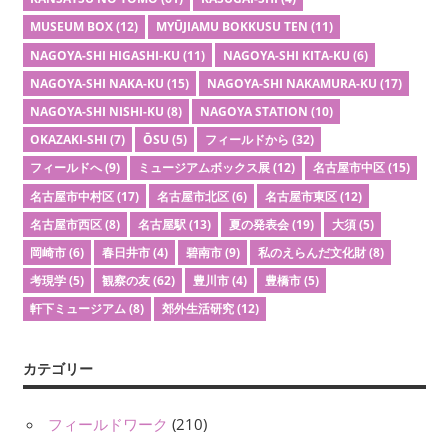
MUSEUM BOX
(12)
MYŪJIAMU BOKKUSU TEN
(11)
NAGOYA-SHI HIGASHI-KU
(11)
NAGOYA-SHI KITA-KU
(6)
NAGOYA-SHI NAKA-KU
(15)
NAGOYA-SHI NAKAMURA-KU
(17)
NAGOYA-SHI NISHI-KU
(8)
NAGOYA STATION
(10)
OKAZAKI-SHI
(7)
ŌSU
(5)
フィールドから
(32)
フィールドへ
(9)
ミュージアムボックス展
(12)
名古屋市中区
(15)
名古屋市中村区
(17)
名古屋市北区
(6)
名古屋市東区
(12)
名古屋市西区
(8)
名古屋駅
(13)
夏の発表会
(19)
大須
(5)
岡崎市
(6)
春日井市
(4)
碧南市
(9)
私のえらんだ文化財
(8)
考現学
(5)
観察の友
(62)
豊川市
(4)
豊橋市
(5)
軒下ミュージアム
(8)
郊外生活研究
(12)
カテゴリー
フィールドワーク
(210)