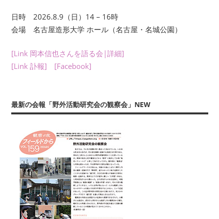
年
日時 2026.8.9（日）14 – 16時
数
回
会場 名古屋造形大学 ホール（名古屋・名城公園）
刊
行
[Link 岡本信也さんを語る会|詳細]
す
[Link 訃報]
[Facebook]
る
会
報
最新の会報「野外活動研究会の観察会」NEW
『フ
ィ
ー
ル
ド
か
ら：
観
察
の