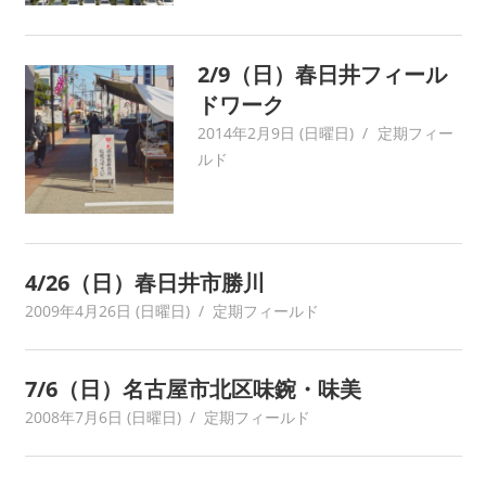
ワ
ー
2/9（日）春日井フィール
ク
に
ドワーク
よ
2014年2月9日 (日曜日)
yagaiken
定期フィー
り
ルド
記
録・
採
集
4/26（日）春日井市勝川
す
る
2009年4月26日 (日曜日)
yagaiken
定期フィールド
活
動
7/6（日）名古屋市北区味鋺・味美
を
続
2008年7月6日 (日曜日)
yagaiken
定期フィールド
け
て