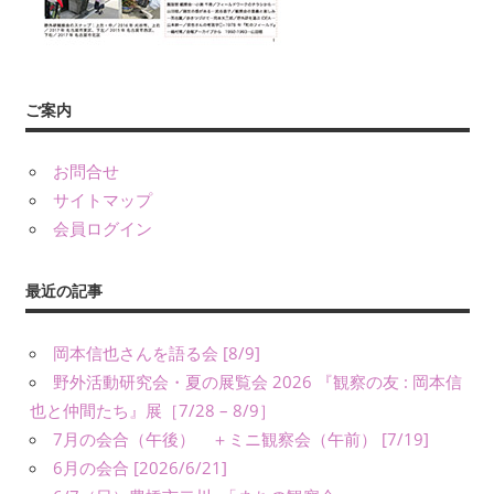
友』
や
書
籍、
ご案内
発
表・
お問合せ
展
サイトマップ
示、
会員ログイン
ワ
ー
ク
最近の記事
シ
ョ
岡本信也さんを語る会 [8/9]
ッ
野外活動研究会・夏の展覧会 2026 『観察の友 : 岡本信
プ・
也と仲間たち』展［7/28 – 8/9］
講
7月の会合（午後） ＋ミニ観察会（午前） [7/19]
演
6月の会合 [2026/6/21]
（講