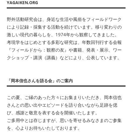
い
YAGAIKEN.ORG
ま
す。
野外活動研究会は、身近な生活や風俗をフィールドワーク
考
により記録・採集する活動を続けています。移り変わりの
現
激しい現代の暮らしを、1974年から観察してきました。
学
考現学をはじめとする多彩な研究は、年数回刊行する会報
を
『フィールドから：観察の友』や書籍、発表・展示、ワー
は
クショップ・講演（講義）などにより、公表しています。
じ
め
と
す
「岡本信也さんを語る会」のご案内
る
多
この夏、ご縁のあった方々にお集まりいただき、岡本信也
彩
さんとの思い出やエピソードを語り合いながら足跡を偲
な
び、感謝と敬意を表する会を開催いたします。
研
ご多用中とは存じますが、思いを寄せるみなさまのご参集
究
を、心よりお待ちいたしております。
は、