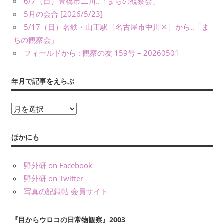
6/7（日）豊橋市二川..「まちの観察会」
義）
5月の会合 [2026/5/23]
な
ど
5/17（日）名鉄・山王駅［名古屋市中川区］から..「ま
に
ちの観察会」
よ
フィールドから : 観察の友 159号 – 20260501
り、
公
年月で記事をえらぶ
表
し
年
て
月
い
ま
で
ほかにも
す。
記
事
野外研 on Facebook
を
野外研 on Twitter
え
写真の記録帖 会員サイト
ら
ぶ
『目からウロコの日常物観察』2003