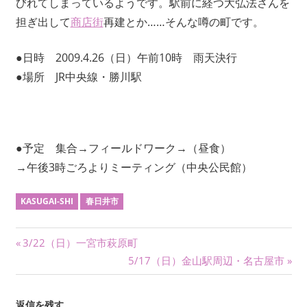
びれてしまっているようです。駅前に経つ大弘法さんを
ワ
担ぎ出して
商店街
再建とか……そんな噂の町です。
ー
ク
●日時 2009.4.26（日）午前10時 雨天決行
に
●場所 JR中央線・勝川駅
よ
り
記
録・
採
●予定 集合→フィールドワーク→（昼食）
集
→午後3時ごろよりミーティング（中央公民館）
す
る
KASUGAI-SHI
春日井市
活
動
投
前
3/22（日）一宮市萩原町
を
の
次
5/17（日）金山駅周辺・名古屋市
続
稿
け
記
の
ナ
て
事:
記
返信を残す