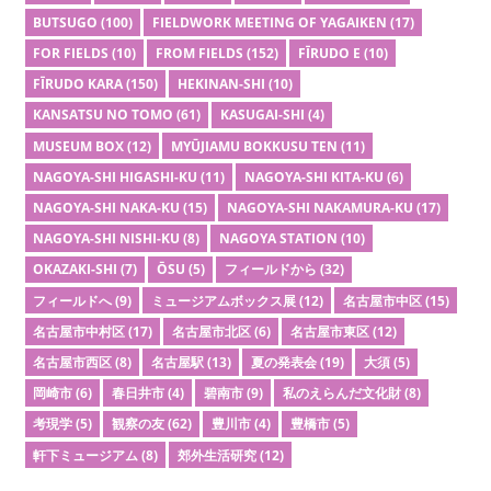
BUTSUGO
(100)
FIELDWORK MEETING OF YAGAIKEN
(17)
FOR FIELDS
(10)
FROM FIELDS
(152)
FĪRUDO E
(10)
FĪRUDO KARA
(150)
HEKINAN-SHI
(10)
KANSATSU NO TOMO
(61)
KASUGAI-SHI
(4)
MUSEUM BOX
(12)
MYŪJIAMU BOKKUSU TEN
(11)
NAGOYA-SHI HIGASHI-KU
(11)
NAGOYA-SHI KITA-KU
(6)
NAGOYA-SHI NAKA-KU
(15)
NAGOYA-SHI NAKAMURA-KU
(17)
NAGOYA-SHI NISHI-KU
(8)
NAGOYA STATION
(10)
OKAZAKI-SHI
(7)
ŌSU
(5)
フィールドから
(32)
フィールドへ
(9)
ミュージアムボックス展
(12)
名古屋市中区
(15)
名古屋市中村区
(17)
名古屋市北区
(6)
名古屋市東区
(12)
名古屋市西区
(8)
名古屋駅
(13)
夏の発表会
(19)
大須
(5)
岡崎市
(6)
春日井市
(4)
碧南市
(9)
私のえらんだ文化財
(8)
考現学
(5)
観察の友
(62)
豊川市
(4)
豊橋市
(5)
軒下ミュージアム
(8)
郊外生活研究
(12)