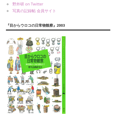
を
野外研 on Twitter
え
写真の記録帖 会員サイト
ら
ぶ
『目からウロコの日常物観察』2003