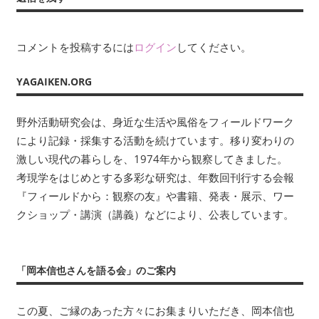
い
事:
ビ
ま
す。
ゲ
コメントを投稿するには
ログイン
してください。
考
ー
現
YAGAIKEN.ORG
学
シ
を
野外活動研究会は、身近な生活や風俗をフィールドワーク
は
ョ
じ
により記録・採集する活動を続けています。移り変わりの
ン
め
激しい現代の暮らしを、1974年から観察してきました。
と
考現学をはじめとする多彩な研究は、年数回刊行する会報
す
『フィールドから：観察の友』や書籍、発表・展示、ワー
る
クショップ・講演（講義）などにより、公表しています。
多
彩
な
「岡本信也さんを語る会」のご案内
研
究
この夏、ご縁のあった方々にお集まりいただき、岡本信也
は、