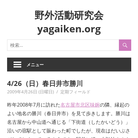
コ
野外活動研究会
ン
テ
yagaiken.org
ン
ツ
身
へ
近
ス
な
キ
生
メニュー
ッ
活
プ
や
4/26（日）春日井市勝川
風
2009年4月26日 (日曜日)
yagaiken
定期フィールド
俗
を
昨年2008年7月に訪れた
名古屋市北区味鋺
の隣、縁起の
フ
よい地名の勝川（春日井市）を見て歩きします。勝川は
ィ
名古屋から中山道へ通じる「下街道（したかいどう）」
ー
ル
沿いの宿駅として賑わった町でしたが、現在はだいぶさ
ド