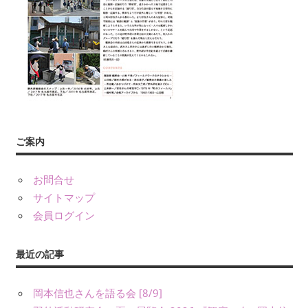
友』
や
書
籍、
発
表・
展
示、
ご案内
ワ
ー
ク
お問合せ
シ
サイトマップ
ョ
会員ログイン
ッ
プ・
最近の記事
講
演
岡本信也さんを語る会 [8/9]
（講