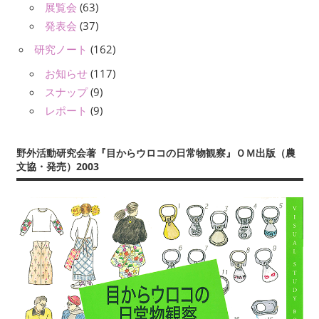
展覧会
(63)
発表会
(37)
研究ノート
(162)
お知らせ
(117)
スナップ
(9)
レポート
(9)
野外活動研究会著『目からウロコの日常物観察』ＯＭ出版（農
文協・発売）2003