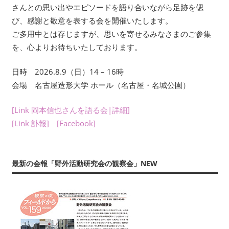
年
さんとの思い出やエピソードを語り合いながら足跡を偲
数
び、感謝と敬意を表する会を開催いたします。
回
ご多用中とは存じますが、思いを寄せるみなさまのご参集
刊
を、心よりお待ちいたしております。
行
す
日時 2026.8.9（日）14 – 16時
る
会場 名古屋造形大学 ホール（名古屋・名城公園）
会
報
[Link 岡本信也さんを語る会|詳細]
『フ
[Link 訃報]
[Facebook]
ィ
ー
ル
最新の会報「野外活動研究会の観察会」NEW
ド
か
ら：
観
察
の