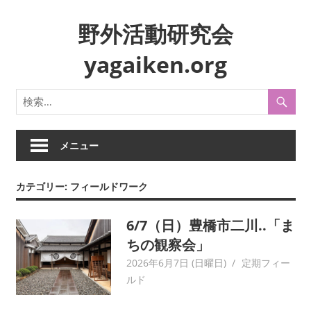
コ
野外活動研究会
ン
テ
yagaiken.org
ン
ツ
身
へ
近
ス
な
キ
生
メニュー
ッ
活
プ
や
カテゴリー:
フィールドワーク
風
俗
6/7（日）豊橋市二川..「ま
を
フ
ちの観察会」
ィ
2026年6月7日 (日曜日)
yagaiken
定期フィー
ー
ルド
ル
ド