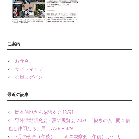
義）
な
ど
に
よ
り、
ご案内
公
表
し
お問合せ
て
サイトマップ
い
会員ログイン
ま
す。
最近の記事
岡本信也さんを語る会 [8/9]
野外活動研究会・夏の展覧会 2026 『観察の友 : 岡本信
也と仲間たち』展［7/28 – 8/9］
7月の会合（午後） ＋ミニ観察会（午前） [7/19]