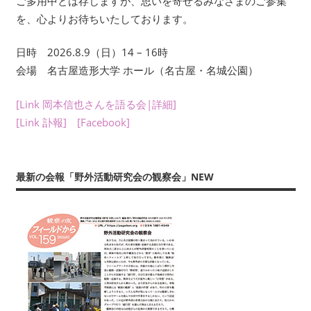
ご多用中とは存じますが、思いを寄せるみなさまのご参集
友』
を、心よりお待ちいたしております。
や
書
日時 2026.8.9（日）14 – 16時
籍、
会場 名古屋造形大学 ホール（名古屋・名城公園）
発
表・
[Link 岡本信也さんを語る会|詳細]
展
[Link 訃報]
[Facebook]
示、
ワ
ー
最新の会報「野外活動研究会の観察会」NEW
ク
シ
ョ
ッ
プ・
講
演
（講