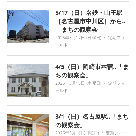
ワ
5/17（日）名鉄・山王駅
ー
［名古屋市中川区］から..
ク
に
「まちの観察会」
よ
2026年5月17日 (日曜日)
yagaiken
定期フィ
り
ールド
記
録・
採
4/5（日）岡崎市本宿..「ま
集
ちの観察会」
す
2026年3月19日 (木曜日)
yagaiken
定期フィ
る
ールド
活
動
を
続
3/1（日）名古屋駅..「まち
け
の観察会」
て
2026年3月1日 (日曜日)
yagaiken
定期フィー