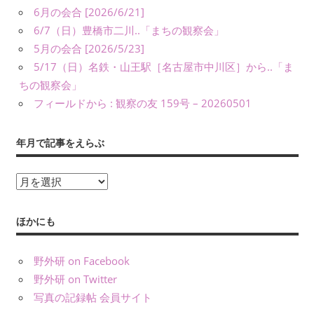
6月の会合 [2026/6/21]
6/7（日）豊橋市二川..「まちの観察会」
5月の会合 [2026/5/23]
5/17（日）名鉄・山王駅［名古屋市中川区］から..「ま
ちの観察会」
フィールドから : 観察の友 159号 – 20260501
年月で記事をえらぶ
年
月
で
ほかにも
記
事
野外研 on Facebook
を
野外研 on Twitter
え
写真の記録帖 会員サイト
ら