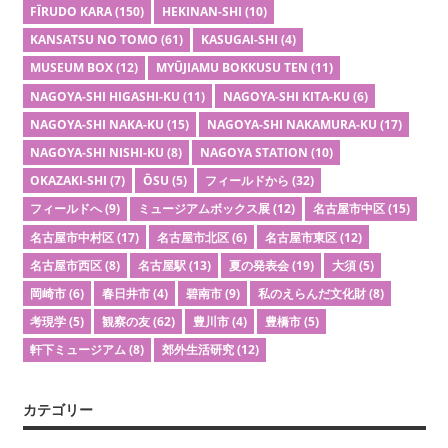
FĪRUDO KARA
(150)
HEKINAN-SHI
(10)
KANSATSU NO TOMO
(61)
KASUGAI-SHI
(4)
MUSEUM BOX
(12)
MYŪJIAMU BOKKUSU TEN
(11)
NAGOYA-SHI HIGASHI-KU
(11)
NAGOYA-SHI KITA-KU
(6)
NAGOYA-SHI NAKA-KU
(15)
NAGOYA-SHI NAKAMURA-KU
(17)
NAGOYA-SHI NISHI-KU
(8)
NAGOYA STATION
(10)
OKAZAKI-SHI
(7)
ŌSU
(5)
フィールドから
(32)
フィールドへ
(9)
ミュージアムボックス展
(12)
名古屋市中区
(15)
名古屋市中村区
(17)
名古屋市北区
(6)
名古屋市東区
(12)
名古屋市西区
(8)
名古屋駅
(13)
夏の発表会
(19)
大須
(5)
岡崎市
(6)
春日井市
(4)
碧南市
(9)
私のえらんだ文化財
(8)
考現学
(5)
観察の友
(62)
豊川市
(4)
豊橋市
(5)
軒下ミュージアム
(8)
郊外生活研究
(12)
カテゴリー