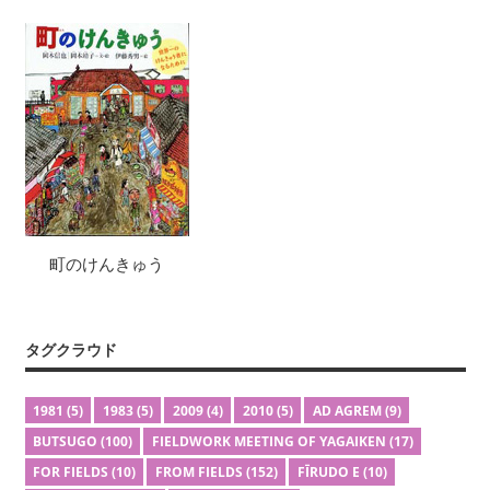
町のけんきゅう
タグクラウド
1981
(5)
1983
(5)
2009
(4)
2010
(5)
AD AGREM
(9)
BUTSUGO
(100)
FIELDWORK MEETING OF YAGAIKEN
(17)
FOR FIELDS
(10)
FROM FIELDS
(152)
FĪRUDO E
(10)