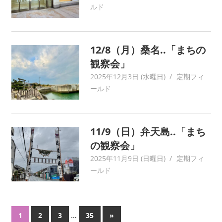
い
ルド
ま
す。
考
12/8（月）桑名..「まちの
現
学
観察会」
を
2025年12月3日 (水曜日)
yagaiken
定期フィ
は
ールド
じ
め
と
11/9（日）弁天島..「まち
す
の観察会」
る
多
2025年11月9日 (日曜日)
yagaiken
定期フィ
彩
ールド
な
研
究
投
…
次
1
2
3
35
»
は、