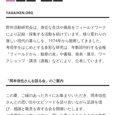
の
年
稿
記
数
YAGAIKEN.ORG
の
事
回
刊
ペ
野外活動研究会は、身近な生活や風俗をフィールドワーク
行
により記録・採集する活動を続けています。移り変わりの
す
ー
る
激しい現代の暮らしを、1974年から観察してきました。
ジ
会
考現学をはじめとする多彩な研究は、年数回刊行する会報
報
『フィールドから：観察の友』や書籍、発表・展示、ワー
送
『フ
クショップ・講演（講義）などにより、公表しています。
り
ィ
ー
ル
「岡本信也さんを語る会」のご案内
ド
か
この夏、ご縁のあった方々にお集まりいただき、岡本信也
ら：
観
さんとの思い出やエピソードを語り合いながら足跡を偲
察
び、感謝と敬意を表する会を開催いたします。
の