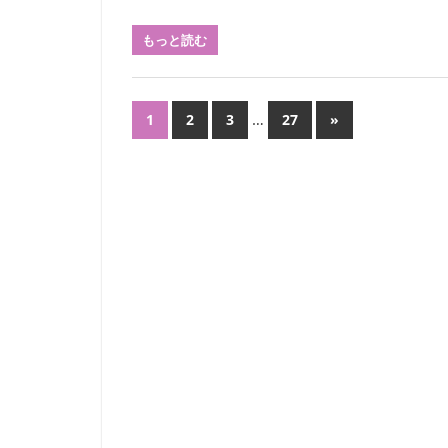
回
もっと読む
刊
行
す
投
…
次
る
1
2
3
27
»
の
会
稿
記
報
の
事
『フ
ィ
ペ
ー
ル
ー
ド
ジ
か
ら：
送
観
り
察
の
友』