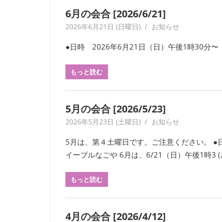
ー
6月の会合 [2026/6/21]
ク
2026年6月21日 (日曜日)
yagaiken
お知らせ
に
よ
●日時 2026年6月21日（日）午後1時30分〜
り
記
もっと読む
録・
採
集
5月の会合 [2026/5/23]
す
2026年5月23日 (土曜日)
yagaiken
お知らせ
る
活
5月は、第４土曜日です。ご注意ください。 ●日
動
イーブルなごや 6月は、6/21（日）午後1時3 (
を
続
もっと読む
け
て
い
4月の会合 [2026/4/12]
ま