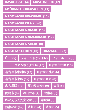
KASUGAI-SHI
(4)
MUSEUM BOX
(12)
MYŪJIAMU BOKKUSU TEN
(11)
NAGOYA-SHI HIGASHI-KU
(11)
NAGOYA-SHI KITA-KU
(6)
NAGOYA-SHI NAKA-KU
(15)
NAGOYA-SHI NAKAMURA-KU
(17)
NAGOYA-SHI NISHI-KU
(8)
NAGOYA STATION
(10)
OKAZAKI-SHI
(7)
ŌSU
(5)
フィールドから
(32)
フィールドへ
(9)
ミュージアムボックス展
(12)
名古屋市中区
(15)
名古屋市中村区
(17)
名古屋市北区
(6)
名古屋市東区
(12)
名古屋市西区
(8)
名古屋駅
(13)
夏の発表会
(19)
大須
(5)
岡崎市
(6)
春日井市
(4)
碧南市
(9)
私のえらんだ文化財
(8)
考現学
(5)
観察の友
(62)
豊川市
(4)
豊橋市
(5)