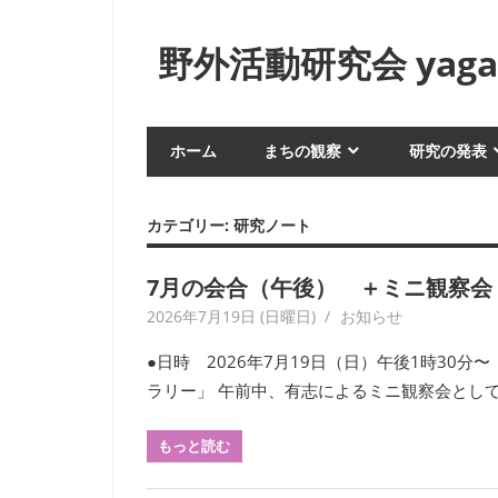
コ
ン
野外活動研究会 yagai
テ
ン
身
ツ
近
ホーム
まちの観察
研究の発表
へ
な
生
ス
活
キ
カテゴリー:
研究ノート
や
ッ
風
プ
7月の会合（午後） ＋ミニ観察会（午
俗
2026年7月19日 (日曜日)
yagaiken
お知らせ
を
フ
●日時 2026年7月19日（日）午後1時30
ィ
ラリー」 午前中、有志によるミニ観察会として「
ー
ル
もっと読む
ド
ワ