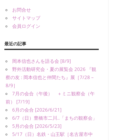
お問合せ
サイトマップ
会員ログイン
最近の記事
岡本信也さんを語る会 [8/9]
野外活動研究会・夏の展覧会 2026 『観
察の友 : 岡本信也と仲間たち』展［7/28 –
8/9］
7月の会合（午後） ＋ミニ観察会（午
前） [7/19]
6月の会合 [2026/6/21]
6/7（日）豊橋市二川..「まちの観察会」
5月の会合 [2026/5/23]
5/17（日）名鉄・山王駅［名古屋市中