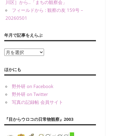
川区］から..「まちの観察会」
フィールドから : 観察の友 159号 –
20260501
年月で記事をえらぶ
年
月
で
ほかにも
記
事
野外研 on Facebook
を
野外研 on Twitter
え
写真の記録帖 会員サイト
ら
ぶ
『目からウロコの日常物観察』2003