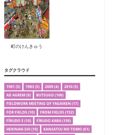
町のけんきゅう
タグクラウド
1981
(5)
1983
(5)
2009
(4)
2010
(5)
AD AGREM
(9)
BUTSUGO
(100)
FIELDWORK MEETING OF YAGAIKEN
(17)
FOR FIELDS
(10)
FROM FIELDS
(152)
FĪRUDO E
(10)
FĪRUDO KARA
(150)
HEKINAN-SHI
(10)
KANSATSU NO TOMO
(61)