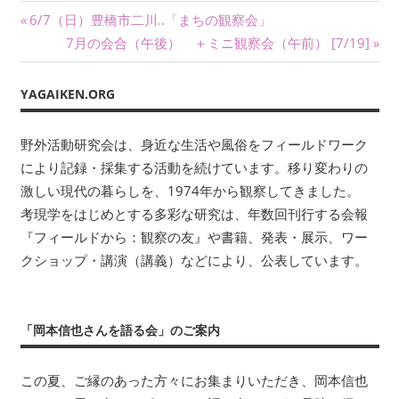
投
ワ
前
6/7（日）豊橋市二川..「まちの観察会」
ー
の
次
7月の会合（午後） ＋ミニ観察会（午前） [7/19]
稿
ク
記
の
に
ナ
事:
記
YAGAIKEN.ORG
よ
事:
ビ
り
野外活動研究会は、身近な生活や風俗をフィールドワーク
記
ゲ
により記録・採集する活動を続けています。移り変わりの
録・
採
ー
激しい現代の暮らしを、1974年から観察してきました。
集
考現学をはじめとする多彩な研究は、年数回刊行する会報
シ
す
『フィールドから：観察の友』や書籍、発表・展示、ワー
る
ョ
クショップ・講演（講義）などにより、公表しています。
活
ン
動
を
「岡本信也さんを語る会」のご案内
続
け
この夏、ご縁のあった方々にお集まりいただき、岡本信也
て