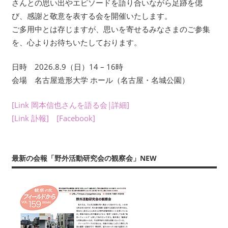
い
さんとの思い出やエピソードを語り合いながら足跡を偲
ま
び、感謝と敬意を表する会を開催いたします。
す。
ご多用中とは存じますが、思いを寄せるみなさまのご参集
考
を、心よりお待ちいたしております。
現
学
日時 2026.8.9（日）14 – 16時
を
会場 名古屋造形大学 ホール（名古屋・名城公園）
は
じ
[Link 岡本信也さんを語る会|詳細]
め
[Link 訃報]
[Facebook]
と
す
る
最新の会報「野外活動研究会の観察会」NEW
多
彩
な
研
究
は、