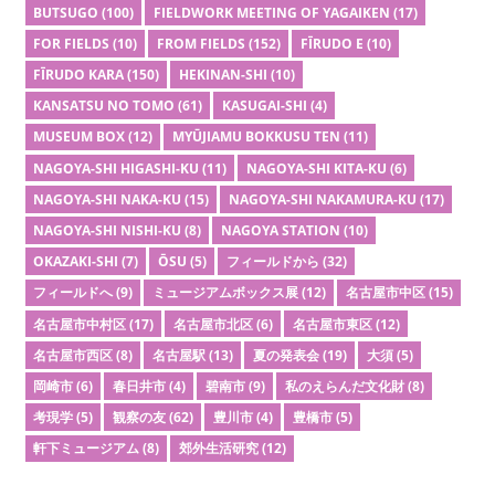
BUTSUGO
(100)
FIELDWORK MEETING OF YAGAIKEN
(17)
FOR FIELDS
(10)
FROM FIELDS
(152)
FĪRUDO E
(10)
FĪRUDO KARA
(150)
HEKINAN-SHI
(10)
KANSATSU NO TOMO
(61)
KASUGAI-SHI
(4)
MUSEUM BOX
(12)
MYŪJIAMU BOKKUSU TEN
(11)
NAGOYA-SHI HIGASHI-KU
(11)
NAGOYA-SHI KITA-KU
(6)
NAGOYA-SHI NAKA-KU
(15)
NAGOYA-SHI NAKAMURA-KU
(17)
NAGOYA-SHI NISHI-KU
(8)
NAGOYA STATION
(10)
OKAZAKI-SHI
(7)
ŌSU
(5)
フィールドから
(32)
フィールドへ
(9)
ミュージアムボックス展
(12)
名古屋市中区
(15)
名古屋市中村区
(17)
名古屋市北区
(6)
名古屋市東区
(12)
名古屋市西区
(8)
名古屋駅
(13)
夏の発表会
(19)
大須
(5)
岡崎市
(6)
春日井市
(4)
碧南市
(9)
私のえらんだ文化財
(8)
考現学
(5)
観察の友
(62)
豊川市
(4)
豊橋市
(5)
軒下ミュージアム
(8)
郊外生活研究
(12)