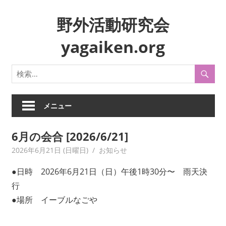
コ
野外活動研究会
ン
テ
yagaiken.org
ン
ツ
身
へ
近
ス
な
キ
生
メニュー
ッ
活
プ
や
6月の会合 [2026/6/21]
風
2026年6月21日 (日曜日)
yagaiken
お知らせ
俗
を
●日時 2026年6月21日（日）午後1時30分〜 雨天決
フ
行
ィ
●場所 イーブルなごや
ー
ル
ド