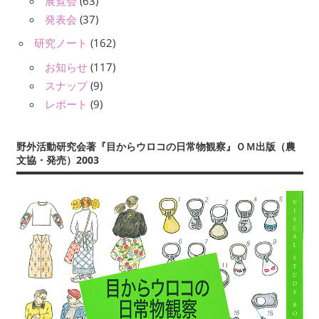
展覧会
(63)
発表会
(37)
研究ノート
(162)
お知らせ
(117)
スナップ
(9)
レポート
(9)
野外活動研究会著『目からウロコの日常物観察』ＯＭ出版（農
文協・発売）2003