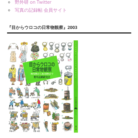
義）
野外研 on Twitter
え
な
写真の記録帖 会員サイト
ら
ど
ぶ
に
『目からウロコの日常物観察』2003
よ
り、
公
表
し
て
い
ま
す。