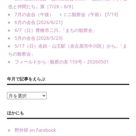
友』
也と仲間たち』展［7/28 – 8/9］
や
7月の会合（午後） ＋ミニ観察会（午前） [7/19]
書
6月の会合 [2026/6/21]
籍、
6/7（日）豊橋市二川..「まちの観察会」
発
5月の会合 [2026/5/23]
表・
5/17（日）名鉄・山王駅［名古屋市中川区］から..「ま
展
ちの観察会」
示、
フィールドから : 観察の友 159号 – 20260501
ワ
ー
年月で記事をえらぶ
ク
シ
ョ
年
ッ
月
プ・
で
ほかにも
講
記
演
事
野外研 on Facebook
（講
を