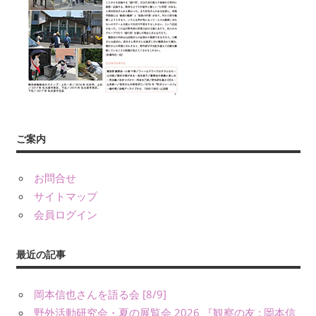
年
数
回
刊
行
す
る
会
ご案内
報
『フ
ィ
お問合せ
ー
サイトマップ
ル
会員ログイン
ド
か
最近の記事
ら：
観
岡本信也さんを語る会 [8/9]
察
野外活動研究会・夏の展覧会 2026 『観察の友 : 岡本信
の