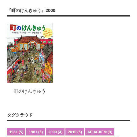
『町のけんきゅう』2000
町のけんきゅう
タグクラウド
1981
(5)
1983
(5)
2009
(4)
2010
(5)
AD AGREM
(9)