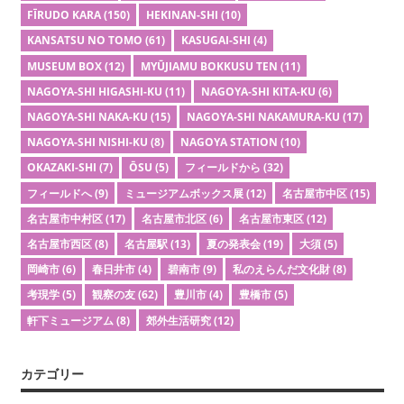
FĪRUDO KARA
(150)
HEKINAN-SHI
(10)
KANSATSU NO TOMO
(61)
KASUGAI-SHI
(4)
MUSEUM BOX
(12)
MYŪJIAMU BOKKUSU TEN
(11)
NAGOYA-SHI HIGASHI-KU
(11)
NAGOYA-SHI KITA-KU
(6)
NAGOYA-SHI NAKA-KU
(15)
NAGOYA-SHI NAKAMURA-KU
(17)
NAGOYA-SHI NISHI-KU
(8)
NAGOYA STATION
(10)
OKAZAKI-SHI
(7)
ŌSU
(5)
フィールドから
(32)
フィールドへ
(9)
ミュージアムボックス展
(12)
名古屋市中区
(15)
名古屋市中村区
(17)
名古屋市北区
(6)
名古屋市東区
(12)
名古屋市西区
(8)
名古屋駅
(13)
夏の発表会
(19)
大須
(5)
岡崎市
(6)
春日井市
(4)
碧南市
(9)
私のえらんだ文化財
(8)
考現学
(5)
観察の友
(62)
豊川市
(4)
豊橋市
(5)
軒下ミュージアム
(8)
郊外生活研究
(12)
カテゴリー