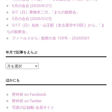
義）
6月の会合 [2026/6/21]
な
6/7（日）豊橋市二川..「まちの観察会」
ど
5月の会合 [2026/5/23]
に
5/17（日）名鉄・山王駅［名古屋市中川区］から..「ま
よ
り、
ちの観察会」
公
フィールドから : 観察の友 159号 – 20260501
表
し
年月で記事をえらぶ
て
い
年
ま
月
す。
で
ほかにも
記
事
野外研 on Facebook
を
野外研 on Twitter
え
写真の記録帖 会員サイト
ら