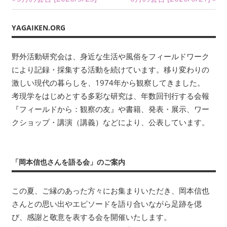
投
い
の
の
ま
稿
記
記
す。
YAGAIKEN.ORG
ナ
事:
事:
考
現
ビ
野外活動研究会は、身近な生活や風俗をフィールドワーク
学
により記録・採集する活動を続けています。移り変わりの
を
ゲ
激しい現代の暮らしを、1974年から観察してきました。
は
ー
考現学をはじめとする多彩な研究は、年数回刊行する会報
じ
『フィールドから：観察の友』や書籍、発表・展示、ワー
め
シ
クショップ・講演（講義）などにより、公表しています。
と
ョ
す
る
ン
多
「岡本信也さんを語る会」のご案内
彩
な
この夏、ご縁のあった方々にお集まりいただき、岡本信也
研
さんとの思い出やエピソードを語り合いながら足跡を偲
究
び、感謝と敬意を表する会を開催いたします。
は、