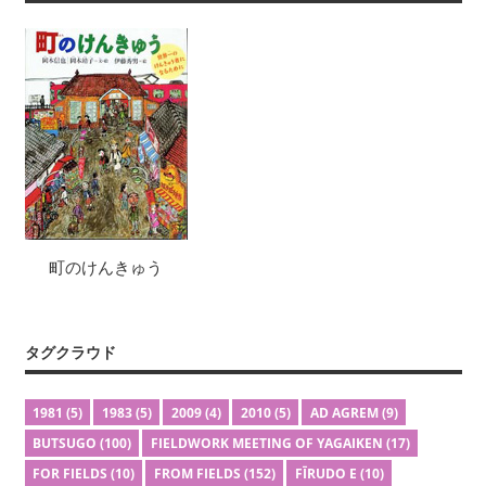
町のけんきゅう
タグクラウド
1981
(5)
1983
(5)
2009
(4)
2010
(5)
AD AGREM
(9)
BUTSUGO
(100)
FIELDWORK MEETING OF YAGAIKEN
(17)
FOR FIELDS
(10)
FROM FIELDS
(152)
FĪRUDO E
(10)