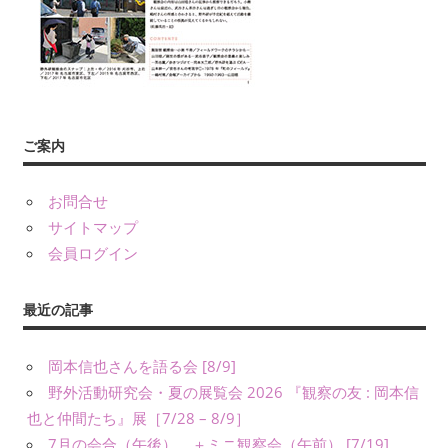
友』
や
書
籍、
発
表・
ご案内
展
示、
お問合せ
ワ
サイトマップ
ー
会員ログイン
ク
シ
ョ
最近の記事
ッ
プ・
岡本信也さんを語る会 [8/9]
講
野外活動研究会・夏の展覧会 2026 『観察の友 : 岡本信
演
也と仲間たち』展［7/28 – 8/9］
（講
7月の会合（午後） ＋ミニ観察会（午前） [7/19]