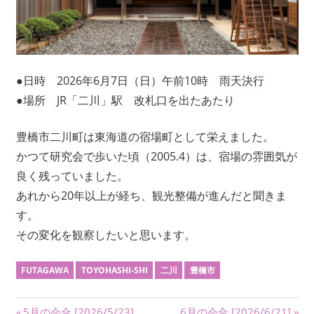
ワ
ー
ク
に
●日時 2026年6月7日（日）午前10時 雨天決行
よ
り
●場所 JR「二川」駅 改札口を出たあたり
記
録・
豊橋市二川町は東海道の宿場町として栄えました。
採
かつて研究会で歩いた頃（2005.4）は、宿場の雰囲気が
集
良く残っていました。
す
あれから20年以上が経ち、観光整備が進んだと聞きま
る
す。
活
動
その変化を観察したいと思います。
を
続
FUTAGAWA
TOYOHASHI-SHI
二川
豊橋市
け
て
前
次
5月の会合 [2026/5/23]
6月の会合 [2026/6/21]