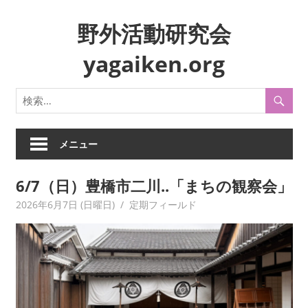
コ
野外活動研究会
ン
テ
yagaiken.org
ン
ツ
身
へ
近
ス
な
キ
生
メニュー
ッ
活
プ
や
6/7（日）豊橋市二川..「まちの観察会」
風
2026年6月7日 (日曜日)
yagaiken
定期フィールド
俗
を
フ
ィ
ー
ル
ド