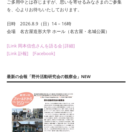
ご多用中とは存じますが、思いを寄せるみなさまのご参集
年
を、心よりお待ちいたしております。
数
回
日時 2026.8.9（日）14 – 16時
刊
会場 名古屋造形大学 ホール（名古屋・名城公園）
行
す
[Link 岡本信也さんを語る会|詳細]
る
会
[Link 訃報]
[Facebook]
報
『フ
ィ
最新の会報「野外活動研究会の観察会」NEW
ー
ル
ド
か
ら：
観
察
の