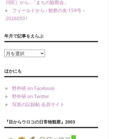
川区］から..「まちの観察会」
フィールドから : 観察の友 159号 –
20260501
年月で記事をえらぶ
年
月
で
ほかにも
記
事
野外研 on Facebook
を
野外研 on Twitter
え
写真の記録帖 会員サイト
ら
ぶ
『目からウロコの日常物観察』2003