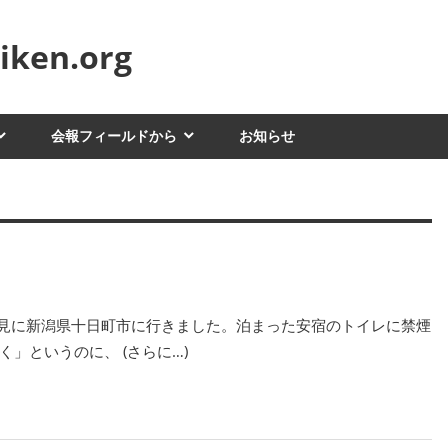
ken.org
会報フィールドから
お知らせ
を見に新潟県十日町市に行きました。泊まった安宿のトイレに禁煙
」というのに、 (さらに…)