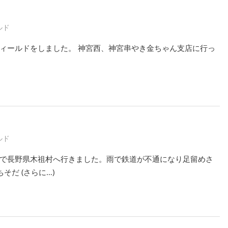
ルド
ィールドをしました。 神宮西、神宮串やき金ちゃん支店に行っ
ルド
で長野県木祖村へ行きました。雨で鉄道が不通になり足留めさ
そだ (さらに…)