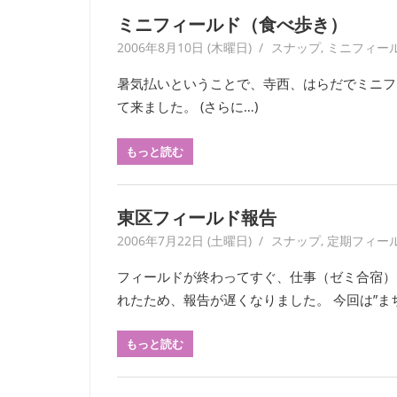
ー
ミニフィールド（食べ歩き）
ク
2006年8月10日 (木曜日)
haradise
スナップ
,
ミニフィー
に
よ
暑気払いということで、寺西、はらだでミニフ
り
て来ました。 (さらに…)
記
録・
もっと読む
採
集
す
東区フィールド報告
る
活
2006年7月22日 (土曜日)
yagaiken
スナップ
,
定期フィー
動
フィールドが終わってすぐ、仕事（ゼミ合宿）
を
れたため、報告が遅くなりました。 今回は”まち
続
け
もっと読む
て
い
ま