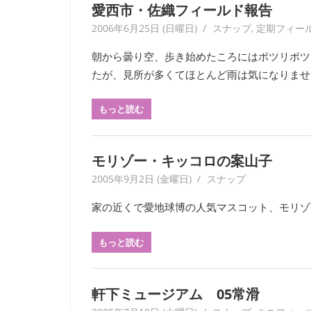
愛西市・佐織フィールド報告
す。
考
2006年6月25日 (日曜日)
yagaiken
スナップ
,
定期フィー
現
朝から曇り空、歩き始めたころにはポツリポツ
学
たが、見所が多くてほとんど雨は気になりません
を
は
もっと読む
じ
め
と
モリゾー・キッコロの案山子
す
る
2005年9月2日 (金曜日)
sato1753
スナップ
多
家の近くで愛地球博の人気マスコット、モリゾー
彩
な
もっと読む
研
究
は、
軒下ミュージアム 05常滑
年
数