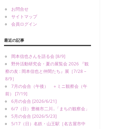
お問合せ
サイトマップ
会員ログイン
最近の記事
岡本信也さんを語る会 [8/9]
野外活動研究会・夏の展覧会 2026 『観
察の友 : 岡本信也と仲間たち』展［7/28 –
8/9］
7月の会合（午後） ＋ミニ観察会（午
前） [7/19]
6月の会合 [2026/6/21]
6/7（日）豊橋市二川..「まちの観察会」
5月の会合 [2026/5/23]
5/17（日）名鉄・山王駅［名古屋市中