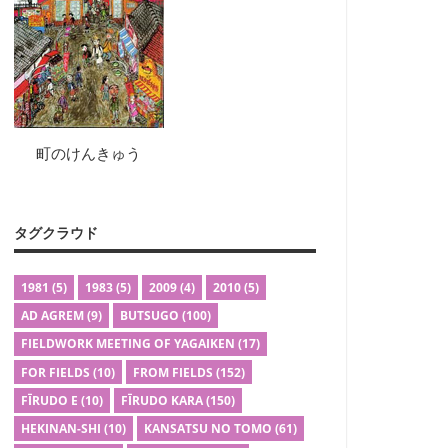
町のけんきゅう
タグクラウド
1981
(5)
1983
(5)
2009
(4)
2010
(5)
AD AGREM
(9)
BUTSUGO
(100)
FIELDWORK MEETING OF YAGAIKEN
(17)
FOR FIELDS
(10)
FROM FIELDS
(152)
FĪRUDO E
(10)
FĪRUDO KARA
(150)
HEKINAN-SHI
(10)
KANSATSU NO TOMO
(61)