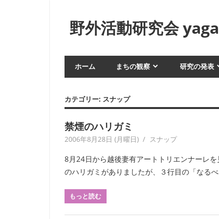
コ
ン
野外活動研究会 yagai
テ
ン
身
ツ
近
ホーム
まちの観察
研究の発表
へ
な
生
ス
活
キ
カテゴリー:
スナップ
や
ッ
風
プ
禁煙のハリガミ
俗
2006年8月28日 (月曜日)
yagaiken
スナップ
を
フ
8月24日から越後妻有アートトリエンナーレ
ィ
のハリガミがありましたが、３行目の「なるべく
ー
ル
もっと読む
ド
ワ