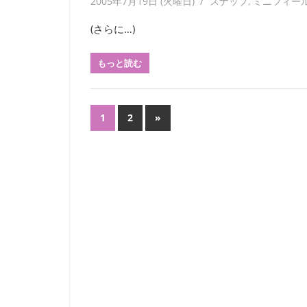
2005年7月19日 (火曜日)
yagaiken
スナップ
,
ミニフィー
回
(さらに…)
刊
行
もっと読む
す
る
会
投
報
次
1
2
»
『フ
の
稿
ィ
記
ー
の
事
ル
ペ
ド
か
ー
ら：
ジ
観
察
送
の
友』
り