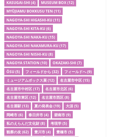
KASUGAI-SHI
(4)
MUSEUM BOX
(12)
MYŪJIAMU BOKKUSU TEN
(11)
NAGOYA-SHI HIGASHI-KU
(11)
NAGOYA-SHI KITA-KU
(6)
NAGOYA-SHI NAKA-KU
(15)
NAGOYA-SHI NAKAMURA-KU
(17)
NAGOYA-SHI NISHI-KU
(8)
NAGOYA STATION
(10)
OKAZAKI-SHI
(7)
ŌSU
(5)
フィールドから
(32)
フィールドへ
(9)
ミュージアムボックス展
(12)
名古屋市中区
(15)
名古屋市中村区
(17)
名古屋市北区
(6)
名古屋市東区
(12)
名古屋市西区
(8)
名古屋駅
(13)
夏の発表会
(19)
大須
(5)
岡崎市
(6)
春日井市
(4)
碧南市
(9)
私のえらんだ文化財
(8)
考現学
(5)
観察の友
(62)
豊川市
(4)
豊橋市
(5)