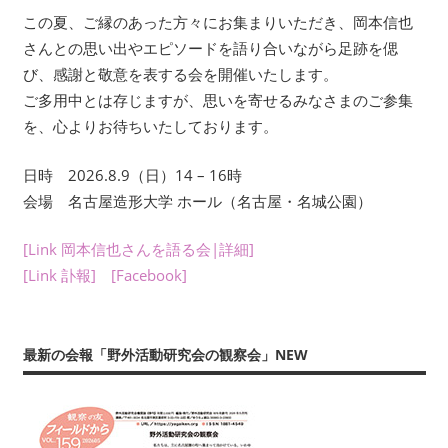
年
この夏、ご縁のあった方々にお集まりいただき、岡本信也
数
さんとの思い出やエピソードを語り合いながら足跡を偲
回
び、感謝と敬意を表する会を開催いたします。
刊
ご多用中とは存じますが、思いを寄せるみなさまのご参集
行
を、心よりお待ちいたしております。
す
る
日時 2026.8.9（日）14 – 16時
会
会場 名古屋造形大学 ホール（名古屋・名城公園）
報
『フ
[Link 岡本信也さんを語る会|詳細]
ィ
[Link 訃報]
[Facebook]
ー
ル
ド
か
最新の会報「野外活動研究会の観察会」NEW
ら：
観
察
の