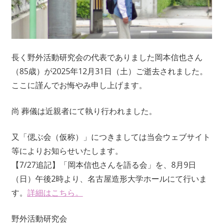
ワ
ー
ク
に
長く野外活動研究会の代表でありました岡本信也さん
よ
り
（85歳）が2025年12月31日（土）ご逝去されました。
記
ここに謹んでお悔やみ申し上げます。
録・
採
尚 葬儀は近親者にて執り行われました。
集
す
又「偲ぶ会（仮称）」につきましては当会ウェブサイト
る
等によりお知らせいたします。
活
【7/27追記】「岡本信也さんを語る会」を、8月9日
動
を
（日）午後2時より、名古屋造形大学ホールにて行いま
続
す。
詳細はこちら。
け
て
野外活動研究会