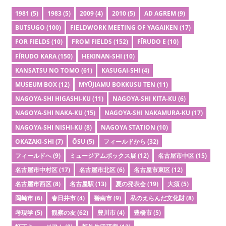
1981
(5)
1983
(5)
2009
(4)
2010
(5)
AD AGREM
(9)
BUTSUGO
(100)
FIELDWORK MEETING OF YAGAIKEN
(17)
FOR FIELDS
(10)
FROM FIELDS
(152)
FĪRUDO E
(10)
FĪRUDO KARA
(150)
HEKINAN-SHI
(10)
KANSATSU NO TOMO
(61)
KASUGAI-SHI
(4)
MUSEUM BOX
(12)
MYŪJIAMU BOKKUSU TEN
(11)
NAGOYA-SHI HIGASHI-KU
(11)
NAGOYA-SHI KITA-KU
(6)
NAGOYA-SHI NAKA-KU
(15)
NAGOYA-SHI NAKAMURA-KU
(17)
NAGOYA-SHI NISHI-KU
(8)
NAGOYA STATION
(10)
OKAZAKI-SHI
(7)
ŌSU
(5)
フィールドから
(32)
フィールドへ
(9)
ミュージアムボックス展
(12)
名古屋市中区
(15)
名古屋市中村区
(17)
名古屋市北区
(6)
名古屋市東区
(12)
名古屋市西区
(8)
名古屋駅
(13)
夏の発表会
(19)
大須
(5)
岡崎市
(6)
春日井市
(4)
碧南市
(9)
私のえらんだ文化財
(8)
考現学
(5)
観察の友
(62)
豊川市
(4)
豊橋市
(5)