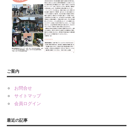
友』
や
書
籍、
発
表・
展
示、
ワ
ー
ご案内
ク
シ
お問合せ
ョ
サイトマップ
ッ
会員ログイン
プ・
講
演
最近の記事
（講