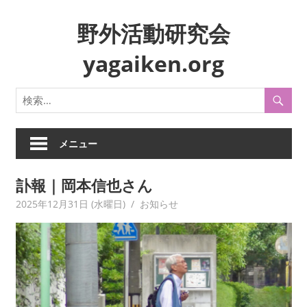
コ
野外活動研究会
ン
テ
yagaiken.org
ン
ツ
身
へ
近
ス
な
キ
生
メニュー
ッ
活
プ
や
訃報｜岡本信也さん
風
2025年12月31日 (水曜日)
yagaiken
お知らせ
俗
を
フ
ィ
ー
ル
ド