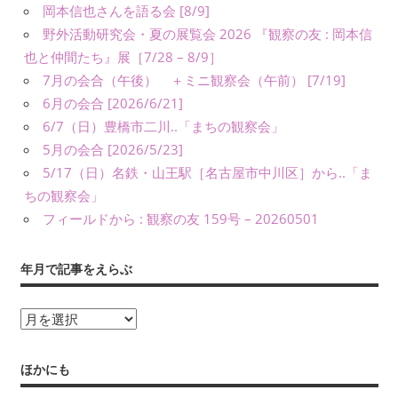
義）
岡本信也さんを語る会 [8/9]
な
野外活動研究会・夏の展覧会 2026 『観察の友 : 岡本信
ど
也と仲間たち』展［7/28 – 8/9］
に
7月の会合（午後） ＋ミニ観察会（午前） [7/19]
よ
6月の会合 [2026/6/21]
り、
6/7（日）豊橋市二川..「まちの観察会」
公
5月の会合 [2026/5/23]
表
5/17（日）名鉄・山王駅［名古屋市中川区］から..「ま
し
ちの観察会」
て
い
フィールドから : 観察の友 159号 – 20260501
ま
す。
年月で記事をえらぶ
年
月
で
ほかにも
記