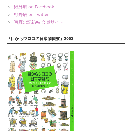
事
野外研 on Facebook
を
野外研 on Twitter
え
写真の記録帖 会員サイト
ら
ぶ
『目からウロコの日常物観察』2003