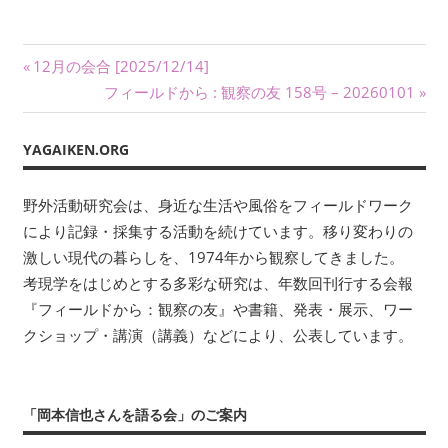
い
ま
す。
投
前
12月の会合 [2025/12/14]
考
の
次
フィールドから : 観察の友 158号 – 20260101
現
稿
記
の
学
ナ
事:
記
を
YAGAIKEN.ORG
事:
は
ビ
じ
野外活動研究会は、身近な生活や風俗をフィールドワーク
ゲ
め
により記録・採集する活動を続けています。移り変わりの
と
ー
激しい現代の暮らしを、1974年から観察してきました。
す
考現学をはじめとする多彩な研究は、年数回刊行する会報
る
シ
『フィールドから：観察の友』や書籍、発表・展示、ワー
多
ョ
クショップ・講演（講義）などにより、公表しています。
彩
な
ン
研
究
「岡本信也さんを語る会」のご案内
は、