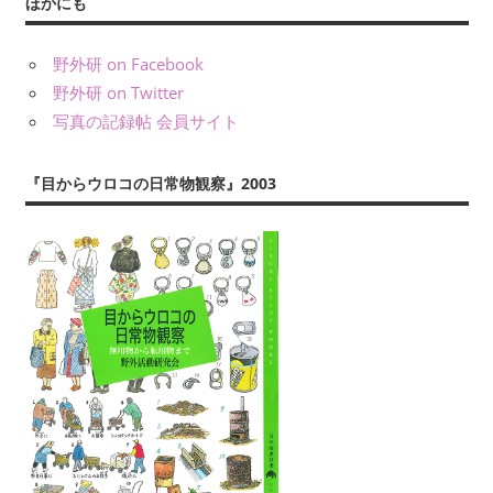
ほかにも
記
事
野外研 on Facebook
を
野外研 on Twitter
え
写真の記録帖 会員サイト
ら
ぶ
『目からウロコの日常物観察』2003