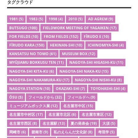
タグクラウド
1981
(5)
1983
(5)
1998
(4)
2010
(5)
AD AGREM
(9)
BUTSUGO
(100)
FIELDWORK MEETING OF YAGAIKEN
(17)
FOR FIELDS
(10)
FROM FIELDS
(152)
FĪRUDO E
(10)
FĪRUDO KARA
(150)
HEKINAN-SHI
(10)
ICHINOMIYA-SHI
(4)
KANSATSU NO TOMO
(61)
MUSEUM BOX
(12)
MYŪJIAMU BOKKUSU TEN
(11)
NAGOYA-SHI HIGASHI-KU
(11)
NAGOYA-SHI KITA-KU
(6)
NAGOYA-SHI NAKA-KU
(15)
NAGOYA-SHI NAKAMURA-KU
(17)
NAGOYA-SHI NISHI-KU
(8)
NAGOYA STATION
(10)
OKAZAKI-SHI
(7)
TOYOHASHI-SHI
(4)
ŌSU
(5)
フィールドから
(32)
フィールドへ
(9)
ミュージアムボックス展
(12)
名古屋市中区
(15)
名古屋市中村区
(17)
名古屋市北区
(6)
名古屋市東区
(12)
名古屋市西区
(8)
名古屋駅
(13)
夏の発表会
(19)
大須
(5)
岡崎市
(6)
碧南市
(9)
私のえらんだ文化財
(8)
考現学
(5)