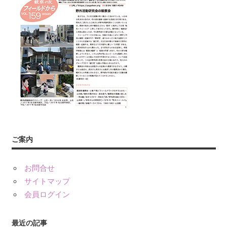
友』
や
書
籍、
発
表・
展
示、
ワ
ー
ク
ご案内
シ
ョ
お問合せ
ッ
プ・
サイトマップ
講
会員ログイン
演
（講
最近の記事