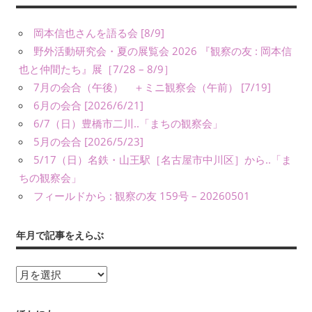
義）
な
岡本信也さんを語る会 [8/9]
ど
野外活動研究会・夏の展覧会 2026 『観察の友 : 岡本信
に
也と仲間たち』展［7/28 – 8/9］
よ
り、
7月の会合（午後） ＋ミニ観察会（午前） [7/19]
公
6月の会合 [2026/6/21]
表
6/7（日）豊橋市二川..「まちの観察会」
し
5月の会合 [2026/5/23]
て
5/17（日）名鉄・山王駅［名古屋市中川区］から..「ま
い
ちの観察会」
ま
フィールドから : 観察の友 159号 – 20260501
す。
年月で記事をえらぶ
年
月
で