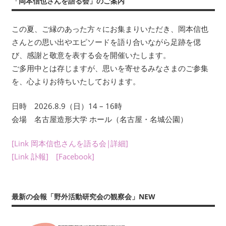
「岡本信也さんを語る会」のご案内
年
数
この夏、ご縁のあった方々にお集まりいただき、岡本信也
回
さんとの思い出やエピソードを語り合いながら足跡を偲
刊
行
び、感謝と敬意を表する会を開催いたします。
す
ご多用中とは存じますが、思いを寄せるみなさまのご参集
る
を、心よりお待ちいたしております。
会
報
日時 2026.8.9（日）14 – 16時
『フ
会場 名古屋造形大学 ホール（名古屋・名城公園）
ィ
ー
[Link 岡本信也さんを語る会|詳細]
ル
[Link 訃報]
[Facebook]
ド
か
ら：
最新の会報「野外活動研究会の観察会」NEW
観
察
の