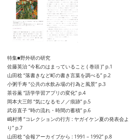
ワ
ー
ク
に
よ
り
記
特集■野外研の研究
録・
佐藤英治 “今私のはまっていること ( 巻頭 )” p.1
採
集
山田稔 “落書きなど町の書き言葉を調べる” p.2
す
小粥千寿 “公共の水飲み場の行為と風景” p.3
る
茶谷薫 “語学学習アプリの変化” p.4
活
岡本大三郎 “気になるモノ／痕跡” p.5
動
武谷直子 “時の流れ・時間の蓄積” p.6
を
嶋村博 “コレクションの行方 : ヤガイケン夏の発表会よ
続
け
り” p.7
て
山田稔 “会報アーカイブから : 1991 – 1992” p.8