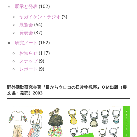
展示と発表
(102)
ヤガイケン・ラジオ
(3)
展覧会
(64)
発表会
(37)
研究ノート
(162)
お知らせ
(117)
スナップ
(9)
レポート
(9)
野外活動研究会著『目からウロコの日常物観察』ＯＭ出版（農
文協・発売）2003