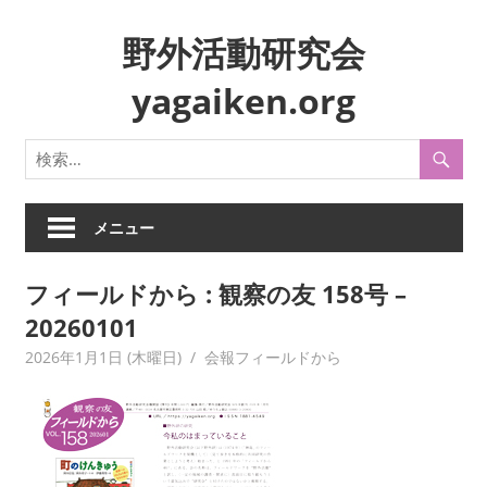
コ
野外活動研究会
ン
テ
yagaiken.org
ン
ツ
身
へ
近
ス
な
キ
生
メニュー
ッ
活
プ
や
フィールドから : 観察の友 158号 –
風
20260101
俗
を
2026年1月1日 (木曜日)
yagaiken
会報フィールドから
フ
ィ
ー
ル
ド