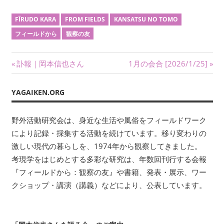
い
ま
FĪRUDO KARA
FROM FIELDS
KANSATSU NO TOMO
す。
フィールドから
観察の友
考
現
投
学
前
次
訃報｜岡本信也さん
1月の会合 [2026/1/25]
を
の
の
稿
は
記
記
YAGAIKEN.ORG
じ
ナ
事:
事:
め
ビ
野外活動研究会は、身近な生活や風俗をフィールドワーク
と
により記録・採集する活動を続けています。移り変わりの
す
ゲ
る
激しい現代の暮らしを、1974年から観察してきました。
多
ー
考現学をはじめとする多彩な研究は、年数回刊行する会報
彩
『フィールドから：観察の友』や書籍、発表・展示、ワー
シ
な
クショップ・講演（講義）などにより、公表しています。
研
ョ
究
ン
は、