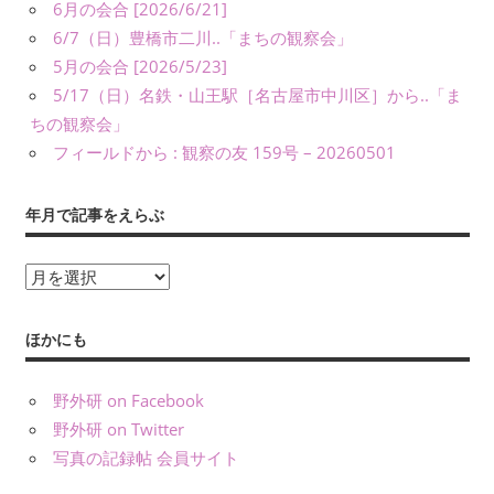
6月の会合 [2026/6/21]
友』
6/7（日）豊橋市二川..「まちの観察会」
や
5月の会合 [2026/5/23]
書
5/17（日）名鉄・山王駅［名古屋市中川区］から..「ま
籍、
ちの観察会」
発
フィールドから : 観察の友 159号 – 20260501
表・
展
示、
年月で記事をえらぶ
ワ
ー
年
ク
月
シ
で
ほかにも
ョ
記
ッ
事
プ・
野外研 on Facebook
を
講
野外研 on Twitter
演
え
写真の記録帖 会員サイト
（講
ら