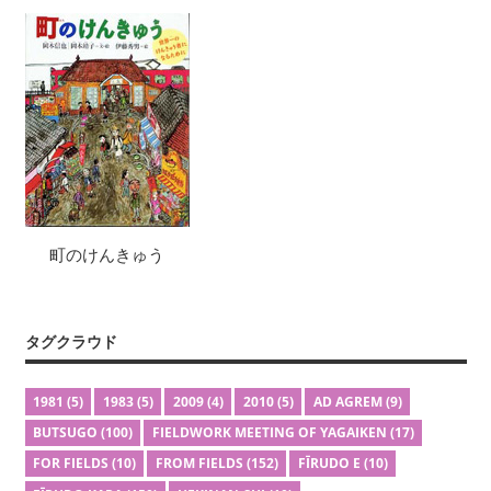
町のけんきゅう
タグクラウド
1981
(5)
1983
(5)
2009
(4)
2010
(5)
AD AGREM
(9)
BUTSUGO
(100)
FIELDWORK MEETING OF YAGAIKEN
(17)
FOR FIELDS
(10)
FROM FIELDS
(152)
FĪRUDO E
(10)