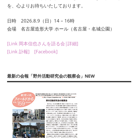
い
を、心よりお待ちいたしております。
ま
す。
日時 2026.8.9（日）14 – 16時
考
会場 名古屋造形大学 ホール（名古屋・名城公園）
現
学
[Link 岡本信也さんを語る会|詳細]
を
[Link 訃報]
[Facebook]
は
じ
め
と
最新の会報「野外活動研究会の観察会」NEW
す
る
多
彩
な
研
究
は、