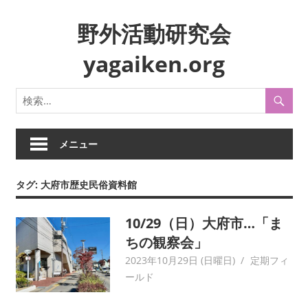
コ
野外活動研究会
ン
テ
yagaiken.org
ン
ツ
身
へ
近
ス
な
キ
生
メニュー
ッ
活
プ
や
タグ:
大府市歴史民俗資料館
風
俗
10/29（日）大府市…「ま
を
フ
ちの観察会」
ィ
2023年10月29日 (日曜日)
yagaiken
定期フィ
ー
ールド
ル
ド