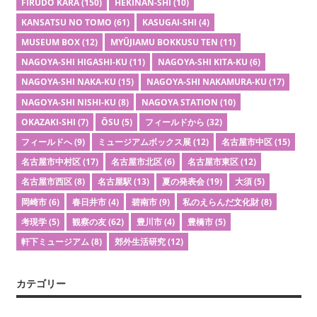
FĪRUDO KARA
(150)
HEKINAN-SHI
(10)
KANSATSU NO TOMO
(61)
KASUGAI-SHI
(4)
MUSEUM BOX
(12)
MYŪJIAMU BOKKUSU TEN
(11)
NAGOYA-SHI HIGASHI-KU
(11)
NAGOYA-SHI KITA-KU
(6)
NAGOYA-SHI NAKA-KU
(15)
NAGOYA-SHI NAKAMURA-KU
(17)
NAGOYA-SHI NISHI-KU
(8)
NAGOYA STATION
(10)
OKAZAKI-SHI
(7)
ŌSU
(5)
フィールドから
(32)
フィールドへ
(9)
ミュージアムボックス展
(12)
名古屋市中区
(15)
名古屋市中村区
(17)
名古屋市北区
(6)
名古屋市東区
(12)
名古屋市西区
(8)
名古屋駅
(13)
夏の発表会
(19)
大須
(5)
岡崎市
(6)
春日井市
(4)
碧南市
(9)
私のえらんだ文化財
(8)
考現学
(5)
観察の友
(62)
豊川市
(4)
豊橋市
(5)
軒下ミュージアム
(8)
郊外生活研究
(12)
カテゴリー