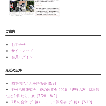
年
数
回
刊
行
す
ご案内
る
会
お問合せ
報
サイトマップ
『フ
会員ログイン
ィ
ー
最近の記事
ル
ド
か
岡本信也さんを語る会 [8/9]
ら：
野外活動研究会・夏の展覧会 2026 『観察の友 : 岡本信
観
也と仲間たち』展［7/28 – 8/9］
察
7月の会合（午後） ＋ミニ観察会（午前） [7/19]
の