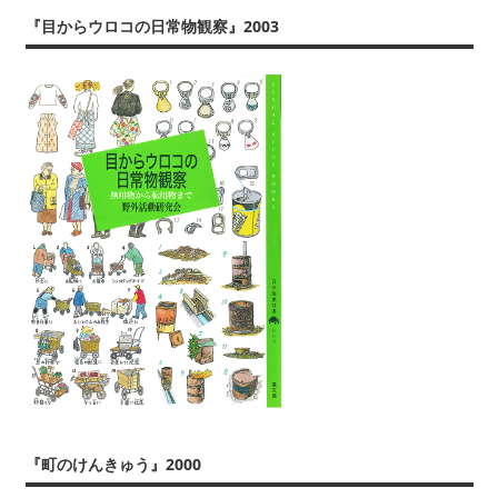
義）
ぶ
『目からウロコの日常物観察』2003
な
ど
に
よ
り、
公
表
し
て
い
ま
す。
『町のけんきゅう』2000