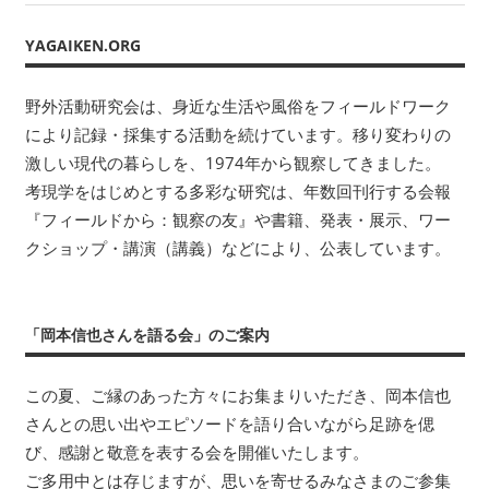
ワ
YAGAIKEN.ORG
ー
ク
に
野外活動研究会は、身近な生活や風俗をフィールドワーク
よ
により記録・採集する活動を続けています。移り変わりの
り
激しい現代の暮らしを、1974年から観察してきました。
記
考現学をはじめとする多彩な研究は、年数回刊行する会報
録・
『フィールドから：観察の友』や書籍、発表・展示、ワー
採
クショップ・講演（講義）などにより、公表しています。
集
す
る
「岡本信也さんを語る会」のご案内
活
動
を
この夏、ご縁のあった方々にお集まりいただき、岡本信也
続
さんとの思い出やエピソードを語り合いながら足跡を偲
け
び、感謝と敬意を表する会を開催いたします。
て
ご多用中とは存じますが、思いを寄せるみなさまのご参集