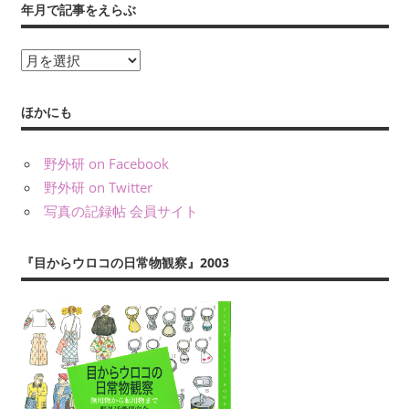
年月で記事をえらぶ
年
月
で
ほかにも
記
事
野外研 on Facebook
を
野外研 on Twitter
え
写真の記録帖 会員サイト
ら
ぶ
『目からウロコの日常物観察』2003