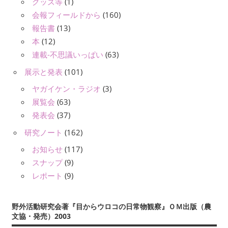
グッズ等
(1)
会報フィールドから
(160)
報告書
(13)
本
(12)
連載-不思議いっぱい
(63)
展示と発表
(101)
ヤガイケン・ラジオ
(3)
展覧会
(63)
発表会
(37)
研究ノート
(162)
お知らせ
(117)
スナップ
(9)
レポート
(9)
野外活動研究会著『目からウロコの日常物観察』ＯＭ出版（農
文協・発売）2003