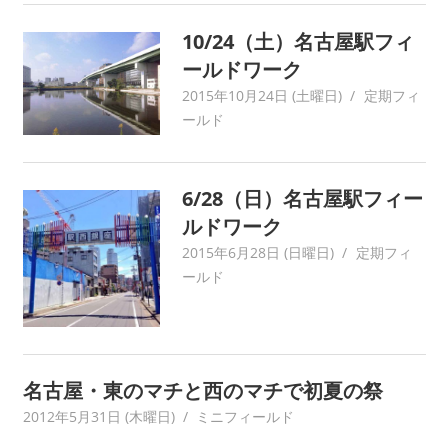
ワ
10/24（土）名古屋駅フィ
ー
ールドワーク
ク
に
2015年10月24日 (土曜日)
yagaiken
定期フィ
よ
ールド
り
記
録・
6/28（日）名古屋駅フィー
採
ルドワーク
集
2015年6月28日 (日曜日)
yagaiken
定期フィ
す
ールド
る
活
動
を
続
名古屋・東のマチと西のマチで初夏の祭
け
2012年5月31日 (木曜日)
yagaiken
ミニフィールド
て