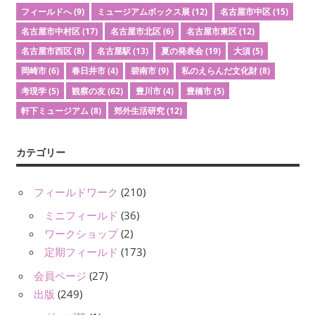
フィールドへ
(9)
ミュージアムボックス展
(12)
名古屋市中区
(15)
名古屋市中村区
(17)
名古屋市北区
(6)
名古屋市東区
(12)
名古屋市西区
(8)
名古屋駅
(13)
夏の発表会
(19)
大須
(5)
岡崎市
(6)
春日井市
(4)
碧南市
(9)
私のえらんだ文化財
(8)
考現学
(5)
観察の友
(62)
豊川市
(4)
豊橋市
(5)
軒下ミュージアム
(8)
郊外生活研究
(12)
カテゴリー
フィールドワーク
(210)
ミニフィールド
(36)
ワークショップ
(2)
定期フィールド
(173)
会員ページ
(27)
出版
(249)