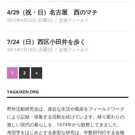
い
ま
4/29（祝・日）名古屋 西のマチ
す。
2012年4月22日 (日曜日)
yagaiken
定期フィールド
考
現
学
7/24（日）西区小田井を歩く
を
2011年7月18日 (月曜日)
yagaiken
定期フィールド
は
じ
め
投
次
1
2
»
と
の
す
稿
記
る
YAGAIKEN.ORG
の
事
多
彩
ペ
野外活動研究会は、身近な生活や風俗をフィールドワーク
な
により記録・採集する活動を続けています。移り変わりの
研
ー
究
激しい現代の暮らしを、1974年から観察してきました。
ジ
は、
考現学をはじめとする多彩な研究は、年数回刊行する会報