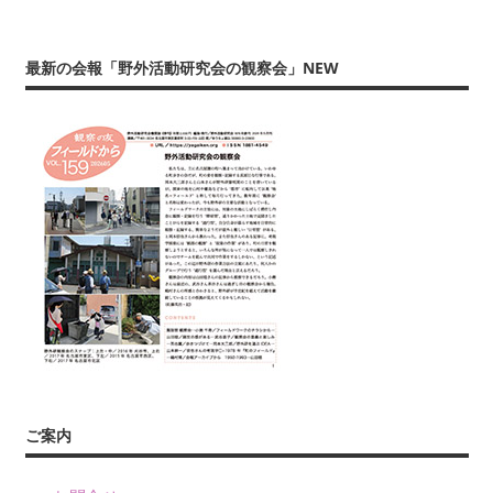
友』
や
最新の会報「野外活動研究会の観察会」NEW
書
籍、
発
表・
展
示、
ワ
ー
ク
シ
ョ
ッ
プ・
講
ご案内
演
（講