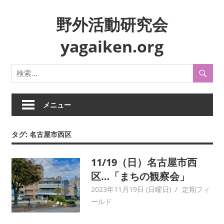
コ
野外活動研究会
ン
テ
yagaiken.org
ン
ツ
身
へ
近
ス
な
キ
生
メニュー
ッ
活
プ
や
タグ:
名古屋市西区
風
俗
11/19（日）名古屋市西
を
フ
区…「まちの観察会」
ィ
2023年11月19日 (日曜日)
yagaiken
定期フィ
ー
ールド
ル
ド