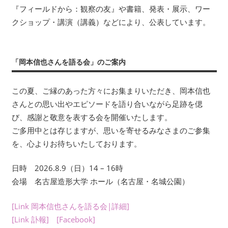
年
『フィールドから：観察の友』や書籍、発表・展示、ワー
送
数
クショップ・講演（講義）などにより、公表しています。
り
回
刊
行
「岡本信也さんを語る会」のご案内
す
る
この夏、ご縁のあった方々にお集まりいただき、岡本信也
会
さんとの思い出やエピソードを語り合いながら足跡を偲
報
『フ
び、感謝と敬意を表する会を開催いたします。
ィ
ご多用中とは存じますが、思いを寄せるみなさまのご参集
ー
を、心よりお待ちいたしております。
ル
ド
日時 2026.8.9（日）14 – 16時
か
会場 名古屋造形大学 ホール（名古屋・名城公園）
ら：
観
[Link 岡本信也さんを語る会|詳細]
察
[Link 訃報]
[Facebook]
の