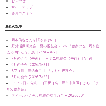
お問合せ
義）
な
サイトマップ
ど
会員ログイン
に
よ
最近の記事
り、
公
岡本信也さんを語る会 [8/9]
表
野外活動研究会・夏の展覧会 2026 『観察の友 : 岡本信
し
也と仲間たち』展［7/28 – 8/9］
て
い
7月の会合（午後） ＋ミニ観察会（午前） [7/19]
ま
6月の会合 [2026/6/21]
す。
6/7（日）豊橋市二川..「まちの観察会」
5月の会合 [2026/5/23]
5/17（日）名鉄・山王駅［名古屋市中川区］から..「ま
ちの観察会」
フィールドから : 観察の友 159号 – 20260501