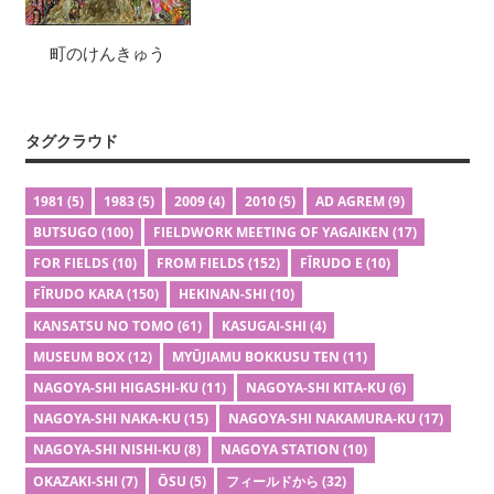
町のけんきゅう
タグクラウド
1981
(5)
1983
(5)
2009
(4)
2010
(5)
AD AGREM
(9)
BUTSUGO
(100)
FIELDWORK MEETING OF YAGAIKEN
(17)
FOR FIELDS
(10)
FROM FIELDS
(152)
FĪRUDO E
(10)
FĪRUDO KARA
(150)
HEKINAN-SHI
(10)
KANSATSU NO TOMO
(61)
KASUGAI-SHI
(4)
MUSEUM BOX
(12)
MYŪJIAMU BOKKUSU TEN
(11)
NAGOYA-SHI HIGASHI-KU
(11)
NAGOYA-SHI KITA-KU
(6)
NAGOYA-SHI NAKA-KU
(15)
NAGOYA-SHI NAKAMURA-KU
(17)
NAGOYA-SHI NISHI-KU
(8)
NAGOYA STATION
(10)
OKAZAKI-SHI
(7)
ŌSU
(5)
フィールドから
(32)