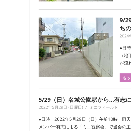
ー
ク
に
9/
よ
ち
り
2024
記
録・
●日時
採
（地
集
が流れ
す
る
もっ
活
動
を
5/29（日）名城公園駅から…有志
続
2022年5月29日 (日曜日)
yagaiken
ミニフィールド
け
て
●日時 2022年5月29日（日）午前10時 
い
メンバー有志による「ミニ観察会」で当会の主催
ま