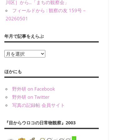
川区］から..「まちの観察会」
フィールドから : 観察の友 159号 –
20260501
年月で記事をえらぶ
年
月
で
ほかにも
記
事
野外研 on Facebook
を
野外研 on Twitter
え
写真の記録帖 会員サイト
ら
ぶ
『目からウロコの日常物観察』2003