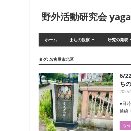
コ
ン
野外活動研究会 yagai
テ
ン
身
ツ
近
ホーム
まちの観察
研究の発表
へ
な
生
ス
活
キ
タグ:
名古屋市北区
や
ッ
風
プ
6/
俗
ち
を
フ
2025
ィ
●日時
ー
通線
ル
ド
もっ
ワ