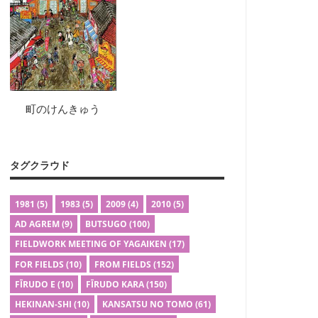
町のけんきゅう
タグクラウド
1981
(5)
1983
(5)
2009
(4)
2010
(5)
AD AGREM
(9)
BUTSUGO
(100)
FIELDWORK MEETING OF YAGAIKEN
(17)
FOR FIELDS
(10)
FROM FIELDS
(152)
FĪRUDO E
(10)
FĪRUDO KARA
(150)
HEKINAN-SHI
(10)
KANSATSU NO TOMO
(61)