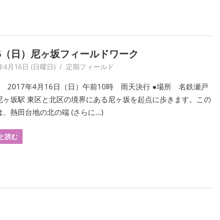
16（日）尼ヶ坂フィールドワーク
年4月16日 (日曜日)
yagaiken
定期フィールド
 2017年4月16日（日）午前10時 雨天決行 ●場所 名鉄瀬戸
尼ヶ坂駅 東区と北区の境界にある尼ヶ坂を起点に歩きます。この
、熱田台地の北の端 (さらに…)
と読む