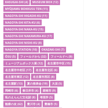
KASUGAI-SHI
(4)
MUSEUM BOX
(12)
MYŪJIAMU BOKKUSU TEN
(11)
NAGOYA-SHI HIGASHI-KU
(11)
NAGOYA-SHI KITA-KU
(6)
NAGOYA-SHI NAKA-KU
(15)
NAGOYA-SHI NAKAMURA-KU
(17)
NAGOYA-SHI NISHI-KU
(8)
NAGOYA STATION
(10)
OKAZAKI-SHI
(7)
ŌSU
(5)
フィールドから
(32)
フィールドへ
(9)
ミュージアムボックス展
(12)
名古屋市中区
(15)
名古屋市中村区
(17)
名古屋市北区
(6)
名古屋市東区
(12)
名古屋市西区
(8)
名古屋駅
(13)
夏の発表会
(19)
大須
(5)
岡崎市
(6)
春日井市
(4)
碧南市
(9)
私のえらんだ文化財
(8)
考現学
(5)
観察の友
(62)
豊川市
(4)
豊橋市
(5)