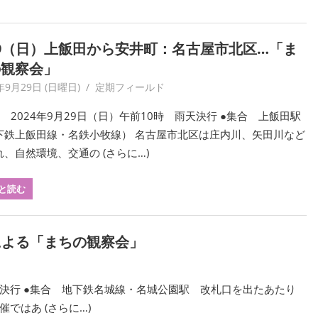
29（日）上飯田から安井町：名古屋市北区…「ま
の観察会」
年9月29日 (日曜日)
yagaiken
定期フィールド
 2024年9月29日（日）午前10時 雨天決行 ●集合 上飯田駅
下鉄上飯田線・名鉄小牧線） 名古屋市北区は庄内川、矢田川など
、自然環境、交通の (さらに…)
と読む
による「まちの観察会」
雨天決行 ●集合 地下鉄名城線・名城公園駅 改札口を出たあたり
ではあ (さらに…)