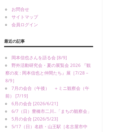
お問合せ
サイトマップ
会員ログイン
最近の記事
岡本信也さんを語る会 [8/9]
野外活動研究会・夏の展覧会 2026 『観
察の友 : 岡本信也と仲間たち』展［7/28 –
8/9］
7月の会合（午後） ＋ミニ観察会（午
前） [7/19]
6月の会合 [2026/6/21]
6/7（日）豊橋市二川..「まちの観察会」
5月の会合 [2026/5/23]
5/17（日）名鉄・山王駅［名古屋市中