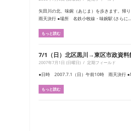
回
矢田川の北、味鋺（あじま）を歩きます。帰りは、
刊
雨天決行 ●場所 名鉄小牧線・味鋺駅 (さらに…
行
す
もっと読む
る
会
報
7/1（日）北区黒川→東区市政資
『フ
2007年7月1日 (日曜日)
yagaiken
定期フィールド
ィ
ー
●日時 2007.7.1（日）午前10時 雨天決行
ル
ド
もっと読む
か
ら：
観
察
の
友』