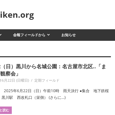
ken.org
会報フィールドから
お知らせ
22（日）黒川から名城公園：名古屋市北区..「ま
の観察会」
年6月22日 (日曜日)
yagaiken
定期フィールド
 2025年6月22日（日）午前10時 雨天決行 ●集合 地下鉄桜
・黒川駅 西改札口（栄側） (さらに…)
と読む