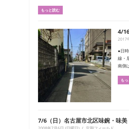
す。
もっと読む
考
現
学
4/
を
は
2017
じ
●日時
め
線・
と
南側は
す
る
もっ
多
彩
な
研
究
は、
7/6（日）名古屋市北区味鋺・味美
年
2008年7月6日 (日曜日)
yagaiken
定期フィールド
数