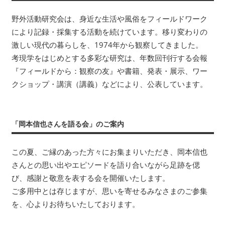
い
ま
野外活動研究会は、身近な生活や風俗をフィールドワーク
す。
により記録・採集する活動を続けています。移り変わりの
考
激しい現代の暮らしを、1974年から観察してきました。
現
考現学をはじめとする多彩な研究は、年数回刊行する会報
学
『フィールドから：観察の友』や書籍、発表・展示、ワー
を
クショップ・講演（講義）などにより、公表しています。
は
じ
め
と
「岡本信也さんを語る会」のご案内
す
る
この夏、ご縁のあった方々にお集まりいただき、岡本信也
多
さんとの思い出やエピソードを語り合いながら足跡を偲
彩
び、感謝と敬意を表する会を開催いたします。
な
ご多用中とは存じますが、思いを寄せるみなさまのご参集
研
を、心よりお待ちいたしております。
究
は、