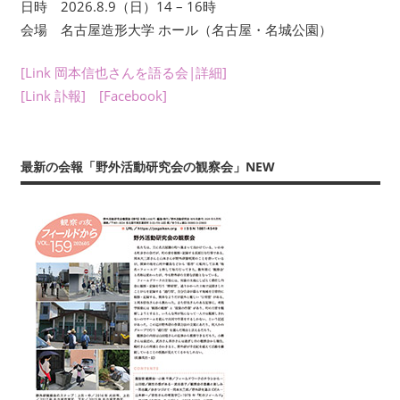
日時 2026.8.9（日）14 – 16時
年
会場 名古屋造形大学 ホール（名古屋・名城公園）
数
回
[Link 岡本信也さんを語る会|詳細]
刊
[Link 訃報]
[Facebook]
行
す
る
会
最新の会報「野外活動研究会の観察会」NEW
報
『フ
ィ
ー
ル
ド
か
ら：
観
察
の