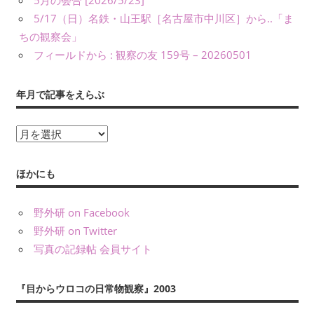
5月の会合 [2026/5/23]
義）
5/17（日）名鉄・山王駅［名古屋市中川区］から..「ま
な
ど
ちの観察会」
に
フィールドから : 観察の友 159号 – 20260501
よ
り、
年月で記事をえらぶ
公
表
年
し
月
て
で
い
ほかにも
記
ま
す。
事
野外研 on Facebook
を
野外研 on Twitter
え
写真の記録帖 会員サイト
ら
ぶ
『目からウロコの日常物観察』2003