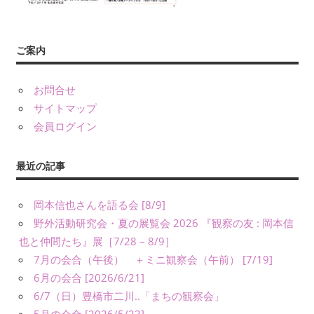
友』
や
書
ご案内
籍、
発
お問合せ
表・
サイトマップ
展
会員ログイン
示、
ワ
ー
最近の記事
ク
シ
岡本信也さんを語る会 [8/9]
ョ
野外活動研究会・夏の展覧会 2026 『観察の友 : 岡本信
ッ
也と仲間たち』展［7/28 – 8/9］
プ・
7月の会合（午後） ＋ミニ観察会（午前） [7/19]
講
6月の会合 [2026/6/21]
演
6/7（日）豊橋市二川..「まちの観察会」
（講