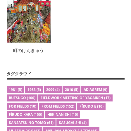
町のけんきゅう
タグクラウド
1981
(5)
1983
(5)
2009
(4)
2010
(5)
AD AGREM
(9)
BUTSUGO
(100)
FIELDWORK MEETING OF YAGAIKEN
(17)
FOR FIELDS
(10)
FROM FIELDS
(152)
FĪRUDO E
(10)
FĪRUDO KARA
(150)
HEKINAN-SHI
(10)
KANSATSU NO TOMO
(61)
KASUGAI-SHI
(4)
MUSEUM BOX
(12)
MYŪJIAMU BOKKUSU TEN
(11)