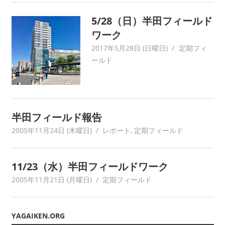
ワ
5/28（日）半田フィールド
ー
ワーク
ク
に
2017年5月28日 (日曜日)
yagaiken
定期フィ
よ
ールド
り
記
録・
採
半田フィールド報告
集
2005年11月24日 (木曜日)
krchtn
レポート
,
定期フィールド
す
る
活
11/23（水）半田フィールドワーク
動
を
2005年11月21日 (月曜日)
yagaiken
定期フィールド
続
け
て
YAGAIKEN.ORG