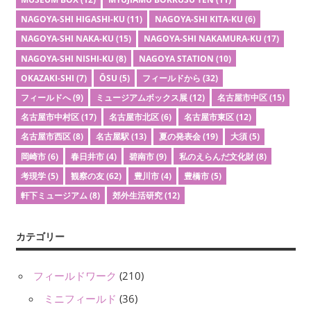
NAGOYA-SHI HIGASHI-KU
(11)
NAGOYA-SHI KITA-KU
(6)
NAGOYA-SHI NAKA-KU
(15)
NAGOYA-SHI NAKAMURA-KU
(17)
NAGOYA-SHI NISHI-KU
(8)
NAGOYA STATION
(10)
OKAZAKI-SHI
(7)
ŌSU
(5)
フィールドから
(32)
フィールドへ
(9)
ミュージアムボックス展
(12)
名古屋市中区
(15)
名古屋市中村区
(17)
名古屋市北区
(6)
名古屋市東区
(12)
名古屋市西区
(8)
名古屋駅
(13)
夏の発表会
(19)
大須
(5)
岡崎市
(6)
春日井市
(4)
碧南市
(9)
私のえらんだ文化財
(8)
考現学
(5)
観察の友
(62)
豊川市
(4)
豊橋市
(5)
軒下ミュージアム
(8)
郊外生活研究
(12)
カテゴリー
フィールドワーク
(210)
ミニフィールド
(36)