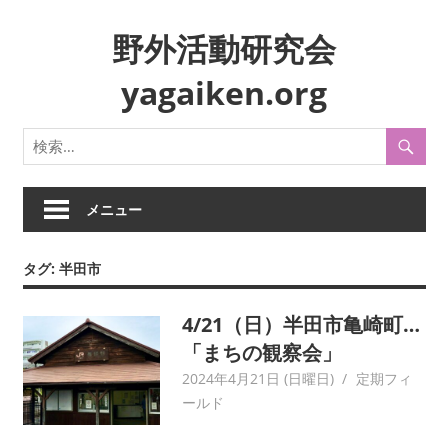
コ
野外活動研究会
ン
テ
yagaiken.org
ン
ツ
身
へ
近
ス
な
キ
生
メニュー
ッ
活
プ
や
タグ:
半田市
風
俗
4/21（日）半田市亀崎町…
を
フ
「まちの観察会」
ィ
2024年4月21日 (日曜日)
yagaiken
定期フィ
ー
ールド
ル
ド