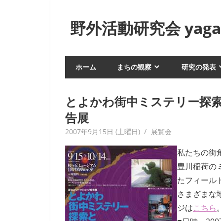
コ
ン
野外活動研究会 yagai
テ
ン
身
ツ
近
ホーム
まちの観察
研究の発表
へ
な
生
ス
活
キ
とよかわ街中ミステリー探
や
ッ
告展
風
プ
俗
2007年9月15日 (土曜日)
yagaiken
展覧会
を
私たちの街
フ
ィ
豊川稲荷の
ー
たフィール
ル
さまざまな
ド
ジは
こちら
ワ