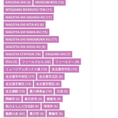
KASUGAI-SHI
(4)
MUSEUM BOX
(12)
MYŪJIAMU BOKKUSU TEN
(11)
NAGOYA-SHI HIGASHI-KU
(11)
NAGOYA-SHI KITA-KU
(6)
NAGOYA-SHI NAKA-KU
(15)
NAGOYA-SHI NAKAMURA-KU
(17)
NAGOYA-SHI NISHI-KU
(8)
NAGOYA STATION
(10)
OKAZAKI-SHI
(7)
ŌSU
(5)
フィールドから
(32)
フィールドへ
(9)
ミュージアムボックス展
(12)
名古屋市中区
(15)
名古屋市中村区
(17)
名古屋市北区
(6)
名古屋市東区
(12)
名古屋市西区
(8)
名古屋駅
(13)
夏の発表会
(19)
大須
(5)
岡崎市
(6)
春日井市
(4)
碧南市
(9)
私のえらんだ文化財
(8)
考現学
(5)
観察の友
(62)
豊川市
(4)
豊橋市
(5)