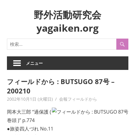
コ
野外活動研究会
ン
テ
yagaiken.org
ン
ツ
身
へ
近
ス
な
キ
生
メニュー
ッ
活
プ
や
フィールドから : BUTSUGO 87号 –
風
200210
俗
を
2002年10月1日 (火曜日)
yagaiken
会報フィールドから
フ
岡本大三郎 “過保護 (
ィ
ー
巻頭 )” p.774
ル
●旅姿四人づれ No.11
ド