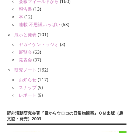
会報フィールドから
(160)
報告書
(13)
本
(12)
連載-不思議いっぱい
(63)
展示と発表
(101)
ヤガイケン・ラジオ
(3)
展覧会
(63)
発表会
(37)
研究ノート
(162)
お知らせ
(117)
スナップ
(9)
レポート
(9)
野外活動研究会著『目からウロコの日常物観察』ＯＭ出版（農
文協・発売）2003