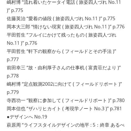
嶋村博 “流れ着いたケータイ電話 ( 旅姿四人づれ No.11
ワ
)” p.775
ー
佐藤英治 “愛着の値段 ( 旅姿四人づれ No.11 )” p.775
ク
岡本大三郎 “情けない現実 ( 旅姿四人づれ No.11 )” p.776
に
よ
平田哲生 “フルイにかけて残ったもの ( 旅姿四人づれ
り
No.11 )” p.776
記
平田哲生 “軒下の観察から ( フィールドとその手法 )”
録・
p.777
採
前田幸三 “故・由利厚子さんの仕事机 ( 富貴荘だより )”
集
p.778
す
る
嶋村博 “定点観測2002に向けて ( フィールドリポート )”
活
p.779
動
寺西功一 “観察に参加して ( フィールドリポート )” p.780
を
岡本信也 “ザハリヒカイト ( 考現学ノート No.3 )” p.781
続
●デザインへ No.19
け
萩原周 “ライフスタイルデザインの地平 : 5：終章 あるべ
て