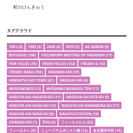
町のけんきゅう
タグクラウド
1981
(5)
1983
(5)
2009
(4)
2010
(5)
AD AGREM
(9)
BUTSUGO
(100)
FIELDWORK MEETING OF YAGAIKEN
(17)
FOR FIELDS
(10)
FROM FIELDS
(152)
FĪRUDO E
(10)
FĪRUDO KARA
(150)
HEKINAN-SHI
(10)
KANSATSU NO TOMO
(61)
KASUGAI-SHI
(4)
MUSEUM BOX
(12)
MYŪJIAMU BOKKUSU TEN
(11)
NAGOYA-SHI HIGASHI-KU
(11)
NAGOYA-SHI KITA-KU
(6)
NAGOYA-SHI NAKA-KU
(15)
NAGOYA-SHI NAKAMURA-KU
(17)
NAGOYA-SHI NISHI-KU
(8)
NAGOYA STATION
(10)
OKAZAKI-SHI
(7)
ŌSU
(5)
フィールドから
(32)
フィールドへ
(9)
ミュージアムボックス展
(12)
名古屋市中区
(15)