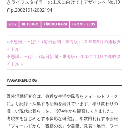
い
きライフスタイラーの未来に向けて ( デザインへ No.19
ま
)” p.2002191-2002194
す。
考
2002
BUTSUGO
FĪRUDO KARA
FROM FIELDS
現
学
投
前
不思議いっぱい（毎日新聞・東海版）2002年9月の連載タ
を
の
イトル
は
稿
次
記
じ
不思議いっぱい（毎日新聞・東海版）2002年10月の連載タ
ナ
め
の
事:
イトル
と
記
ビ
す
事:
YAGAIKEN.ORG
る
ゲ
多
ー
野外活動研究会は、身近な生活や風俗をフィールドワーク
彩
により記録・採集する活動を続けています。移り変わりの
な
シ
研
激しい現代の暮らしを、1974年から観察してきました。
究
ョ
考現学をはじめとする多彩な研究は、年数回刊行する会報
は、
『フィールドから：観察の友』や書籍、発表・展示、ワー