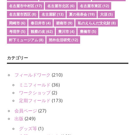
名古屋市中村区
(17)
名古屋市北区
(6)
名古屋市東区
(12)
名古屋市西区
(8)
名古屋駅
(13)
夏の発表会
(19)
大須
(5)
岡崎市
(6)
春日井市
(4)
碧南市
(9)
私のえらんだ文化財
(8)
考現学
(5)
観察の友
(62)
豊川市
(4)
豊橋市
(5)
軒下ミュージアム
(8)
郊外生活研究
(12)
カテゴリー
フィールドワーク
(210)
ミニフィールド
(36)
ワークショップ
(2)
定期フィールド
(173)
会員ページ
(27)
出版
(249)
グッズ等
(1)