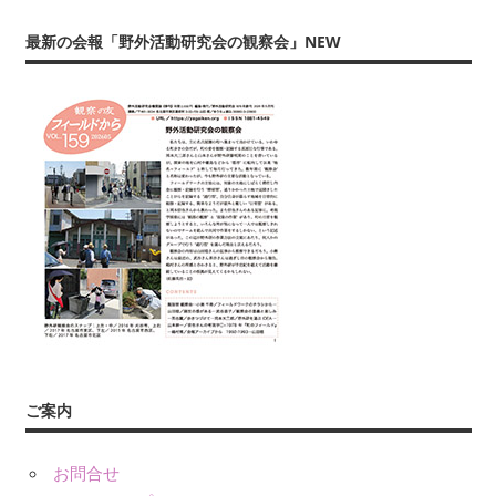
友』
最新の会報「野外活動研究会の観察会」NEW
や
書
籍、
発
表・
展
示、
ワ
ー
ク
シ
ョ
ッ
プ・
ご案内
講
演
お問合せ
（講