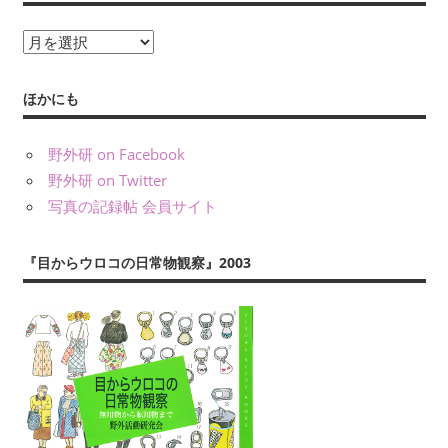
年
月
で
ほかにも
記
事
野外研 on Facebook
を
野外研 on Twitter
え
写真の記録帖 会員サイト
ら
ぶ
『目からウロコの日常物観察』2003