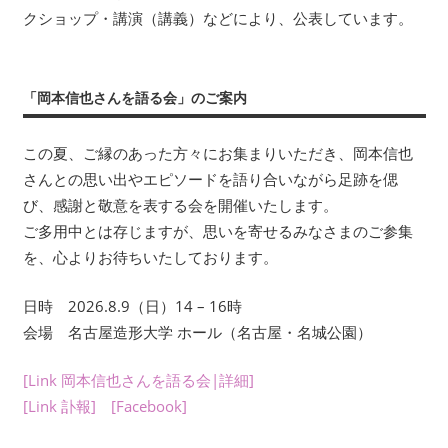
ン
年
クショップ・講演（講義）などにより、公表しています。
数
回
刊
「岡本信也さんを語る会」のご案内
行
す
この夏、ご縁のあった方々にお集まりいただき、岡本信也
る
さんとの思い出やエピソードを語り合いながら足跡を偲
会
報
び、感謝と敬意を表する会を開催いたします。
『フ
ご多用中とは存じますが、思いを寄せるみなさまのご参集
ィ
を、心よりお待ちいたしております。
ー
ル
日時 2026.8.9（日）14 – 16時
ド
会場 名古屋造形大学 ホール（名古屋・名城公園）
か
ら：
[Link 岡本信也さんを語る会|詳細]
観
[Link 訃報]
[Facebook]
察
の