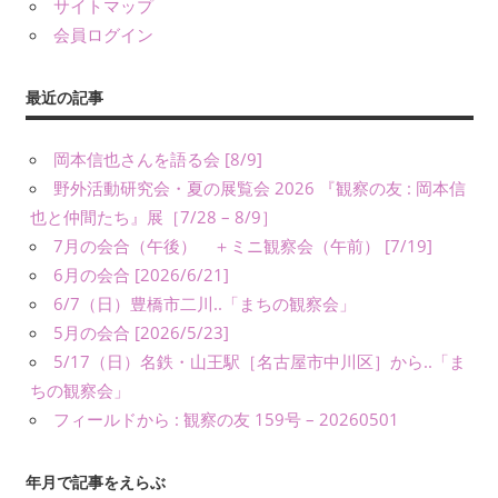
義）
サイトマップ
な
会員ログイン
ど
に
最近の記事
よ
り、
岡本信也さんを語る会 [8/9]
公
野外活動研究会・夏の展覧会 2026 『観察の友 : 岡本信
表
也と仲間たち』展［7/28 – 8/9］
し
て
7月の会合（午後） ＋ミニ観察会（午前） [7/19]
い
6月の会合 [2026/6/21]
ま
6/7（日）豊橋市二川..「まちの観察会」
す。
5月の会合 [2026/5/23]
5/17（日）名鉄・山王駅［名古屋市中川区］から..「ま
ちの観察会」
フィールドから : 観察の友 159号 – 20260501
年月で記事をえらぶ