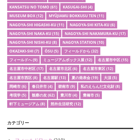
KANSATSU NO TOMO
(61)
KASUGAI-SHI
(4)
MUSEUM BOX
(12)
MYŪJIAMU BOKKUSU TEN
(11)
NAGOYA-SHI HIGASHI-KU
(11)
NAGOYA-SHI KITA-KU
(6)
NAGOYA-SHI NAKA-KU
(15)
NAGOYA-SHI NAKAMURA-KU
(17)
NAGOYA-SHI NISHI-KU
(8)
NAGOYA STATION
(10)
OKAZAKI-SHI
(7)
ŌSU
(5)
フィールドから
(32)
フィールドへ
(9)
ミュージアムボックス展
(12)
名古屋市中区
(15)
名古屋市中村区
(17)
名古屋市北区
(6)
名古屋市東区
(12)
名古屋市西区
(8)
名古屋駅
(13)
夏の発表会
(19)
大須
(5)
岡崎市
(6)
春日井市
(4)
碧南市
(9)
私のえらんだ文化財
(8)
考現学
(5)
観察の友
(62)
豊川市
(4)
豊橋市
(5)
軒下ミュージアム
(8)
郊外生活研究
(12)
カテゴリー