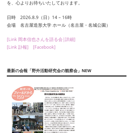
を、心よりお待ちいたしております。
友』
や
日時 2026.8.9（日）14 – 16時
書
会場 名古屋造形大学 ホール（名古屋・名城公園）
籍、
発
[Link 岡本信也さんを語る会|詳細]
表・
[Link 訃報]
[Facebook]
展
示、
ワ
ー
最新の会報「野外活動研究会の観察会」NEW
ク
シ
ョ
ッ
プ・
講
演
（講