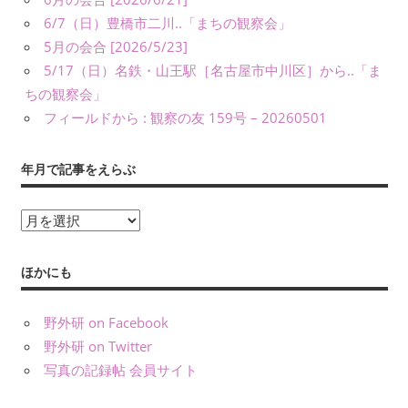
6/7（日）豊橋市二川..「まちの観察会」
5月の会合 [2026/5/23]
5/17（日）名鉄・山王駅［名古屋市中川区］から..「ま
ちの観察会」
フィールドから : 観察の友 159号 – 20260501
年月で記事をえらぶ
年
月
で
ほかにも
記
事
野外研 on Facebook
を
野外研 on Twitter
え
写真の記録帖 会員サイト
ら