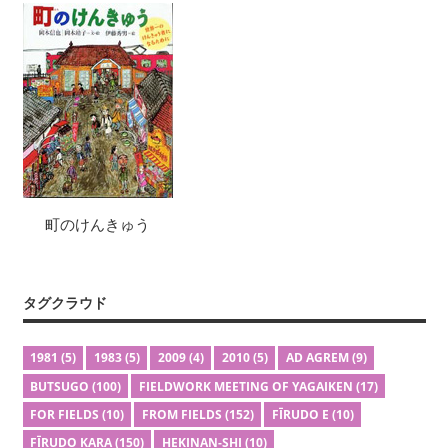
町のけんきゅう
タグクラウド
1981
(5)
1983
(5)
2009
(4)
2010
(5)
AD AGREM
(9)
BUTSUGO
(100)
FIELDWORK MEETING OF YAGAIKEN
(17)
FOR FIELDS
(10)
FROM FIELDS
(152)
FĪRUDO E
(10)
FĪRUDO KARA
(150)
HEKINAN-SHI
(10)