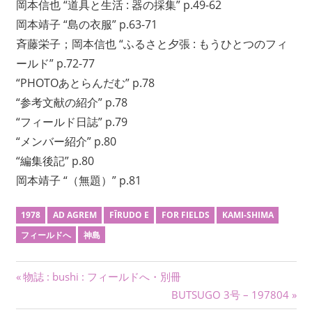
い
岡本信也 “道具と生活 : 器の採集” p.49-62
ま
岡本靖子 “島の衣服” p.63-71
す。
斉藤栄子；岡本信也 “ふるさと夕張 : もうひとつのフィ
考
ールド” p.72-77
現
“PHOTOあとらんだむ” p.78
学
“参考文献の紹介” p.78
を
は
“フィールド日誌” p.79
じ
“メンバー紹介” p.80
め
“編集後記” p.80
と
岡本靖子 “（無題）” p.81
す
る
1978
AD AGREM
FĪRUDO E
FOR FIELDS
KAMI-SHIMA
多
フィールドへ
神島
彩
な
研
投
前
物誌 : bushi : フィールドへ・別冊
究
の
次
BUTSUGO 3号 – 197804
稿
は、
記
の