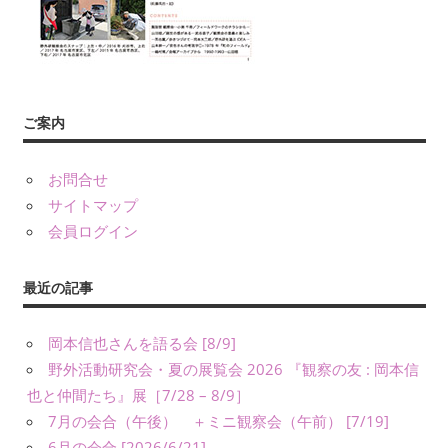
義）
な
ど
に
よ
ご案内
り、
公
表
お問合せ
し
サイトマップ
て
会員ログイン
い
ま
最近の記事
す。
岡本信也さんを語る会 [8/9]
野外活動研究会・夏の展覧会 2026 『観察の友 : 岡本信
也と仲間たち』展［7/28 – 8/9］
7月の会合（午後） ＋ミニ観察会（午前） [7/19]
6月の会合 [2026/6/21]