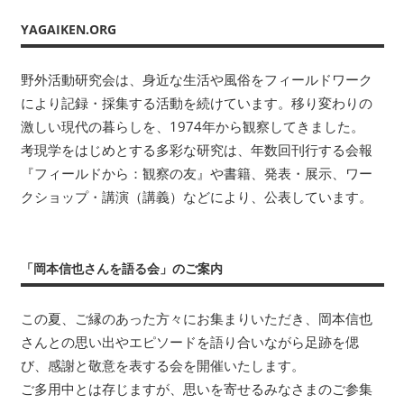
年
ナ
事:
記
YAGAIKEN.ORG
数
事:
回
ビ
刊
野外活動研究会は、身近な生活や風俗をフィールドワーク
ゲ
行
により記録・採集する活動を続けています。移り変わりの
す
ー
激しい現代の暮らしを、1974年から観察してきました。
る
考現学をはじめとする多彩な研究は、年数回刊行する会報
シ
会
『フィールドから：観察の友』や書籍、発表・展示、ワー
報
ョ
クショップ・講演（講義）などにより、公表しています。
『フ
ィ
ン
ー
「岡本信也さんを語る会」のご案内
ル
ド
か
この夏、ご縁のあった方々にお集まりいただき、岡本信也
ら：
さんとの思い出やエピソードを語り合いながら足跡を偲
観
び、感謝と敬意を表する会を開催いたします。
察
ご多用中とは存じますが、思いを寄せるみなさまのご参集
の