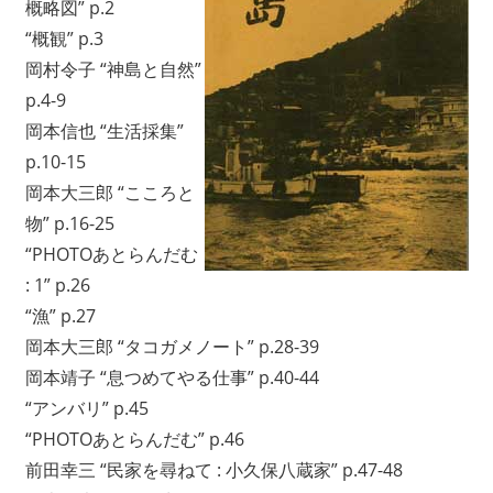
概略図” p.2
ワ
“概観” p.3
ー
岡村令子 “神島と自然”
ク
p.4-9
に
よ
岡本信也 “生活採集”
り
p.10-15
記
岡本大三郎 “こころと
録・
物” p.16-25
採
“PHOTOあとらんだむ
集
: 1” p.26
す
る
“漁” p.27
活
岡本大三郎 “タコガメノート” p.28-39
動
岡本靖子 “息つめてやる仕事” p.40-44
を
“アンバリ” p.45
続
“PHOTOあとらんだむ” p.46
け
前田幸三 “民家を尋ねて : 小久保八蔵家” p.47-48
て