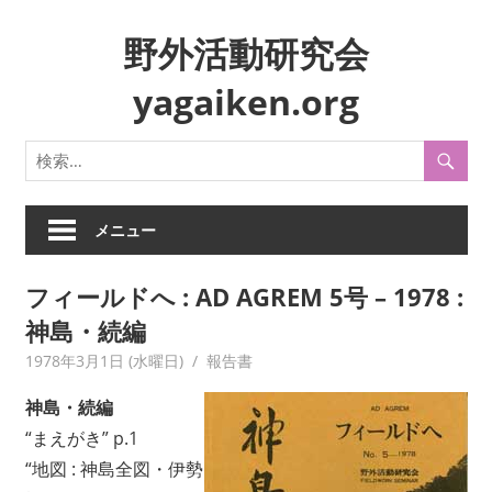
コ
野外活動研究会
ン
テ
yagaiken.org
ン
ツ
身
へ
近
ス
な
キ
生
メニュー
ッ
活
プ
や
フィールドへ : AD AGREM 5号 – 1978 :
風
神島・続編
俗
を
1978年3月1日 (水曜日)
yagaiken
報告書
フ
神島・続編
ィ
ー
“まえがき” p.1
ル
“地図 : 神島全図・伊勢
ド