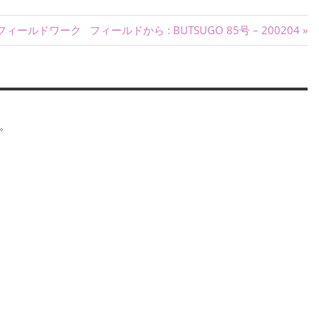
次
フィールドワーク
フィールドから : BUTSUGO 85号 – 200204
の
記
事:
。