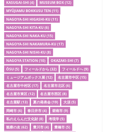
KASUGAI-SHI
(4)
MUSEUM BOX
(12)
MYŪJIAMU BOKKUSU TEN
(11)
NAGOYA-SHI HIGASHI-KU
(11)
NAGOYA-SHI KITA-KU
(6)
NAGOYA-SHI NAKA-KU
(15)
NAGOYA-SHI NAKAMURA-KU
(17)
NAGOYA-SHI NISHI-KU
(8)
NAGOYA STATION
(10)
OKAZAKI-SHI
(7)
ŌSU
(5)
フィールドから
(32)
フィールドへ
(9)
ミュージアムボックス展
(12)
名古屋市中区
(15)
名古屋市中村区
(17)
名古屋市北区
(6)
名古屋市東区
(12)
名古屋市西区
(8)
名古屋駅
(13)
夏の発表会
(19)
大須
(5)
岡崎市
(6)
春日井市
(4)
碧南市
(9)
私のえらんだ文化財
(8)
考現学
(5)
観察の友
(62)
豊川市
(4)
豊橋市
(5)