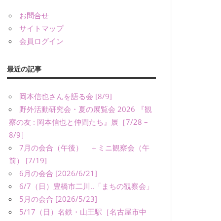
お問合せ
サイトマップ
会員ログイン
最近の記事
岡本信也さんを語る会 [8/9]
野外活動研究会・夏の展覧会 2026 『観
察の友 : 岡本信也と仲間たち』展［7/28 –
8/9］
7月の会合（午後） ＋ミニ観察会（午
前） [7/19]
6月の会合 [2026/6/21]
6/7（日）豊橋市二川..「まちの観察会」
5月の会合 [2026/5/23]
5/17（日）名鉄・山王駅［名古屋市中