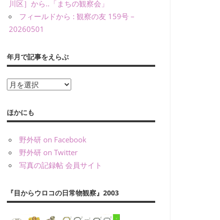
川区］から..「まちの観察会」
フィールドから : 観察の友 159号 –
20260501
年月で記事をえらぶ
年
月
で
ほかにも
記
事
野外研 on Facebook
を
野外研 on Twitter
え
写真の記録帖 会員サイト
ら
ぶ
『目からウロコの日常物観察』2003