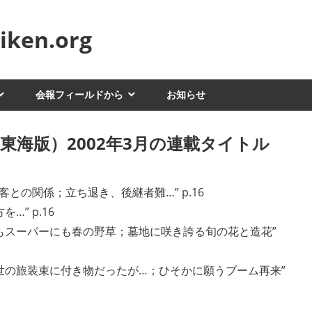
ken.org
会報フィールドから
お知らせ
東海版）2002年3月の連載タイトル
み出る客との関係；立ち退き、後継者難…” p.16
を…” p.16
 : 野にもスーパーにも春の野草；墓地に咲き誇る旬の花と造花”
小道具；中世の旅装束に付き物だったが…；ひそかに願うブーム再来”