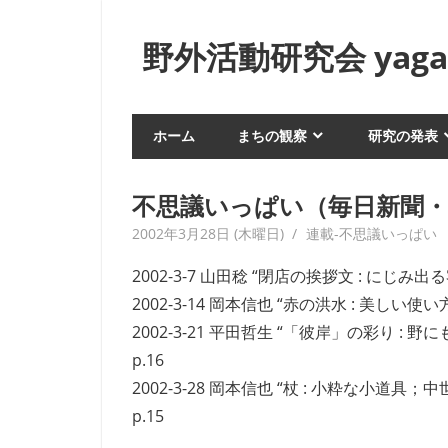
コ
ン
野外活動研究会 yagai
テ
ン
身
ツ
近
ホーム
まちの観察
研究の発表
へ
な
生
ス
活
キ
不思議いっぱい（毎日新聞・
や
ッ
2002年3月28日 (木曜日)
yagaiken
連載-不思議いっぱい
風
プ
俗
2002-3-7 山田稔 “閉店の挨拶文 : にじ
を
2002-3-14 岡本信也 “赤の洪水 : 美しい使い方
フ
2002-3-21 平田哲生 “「彼岸」の彩り
ィ
p.16
ー
ル
2002-3-28 岡本信也 “杖 : 小粋な
ド
p.15
ワ