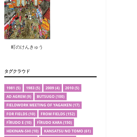
町のけんきゅう
タグクラウド
1981
(5)
1983
(5)
2009
(4)
2010
(5)
AD AGREM
(9)
BUTSUGO
(100)
FIELDWORK MEETING OF YAGAIKEN
(17)
FOR FIELDS
(10)
FROM FIELDS
(152)
FĪRUDO E
(10)
FĪRUDO KARA
(150)
HEKINAN-SHI
(10)
KANSATSU NO TOMO
(61)