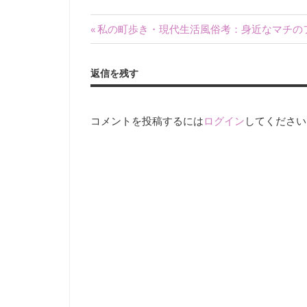
ー
ク
投
前
私の町歩き・現代生活風俗考：身近なマチの
に
の
稿
よ
記
り
返信を残す
ナ
事:
記
録・
ビ
採
コメントを投稿するには
ログイン
してください
ゲ
集
す
ー
る
活
シ
動
ョ
を
続
ン
け
て
い
ま