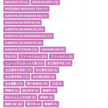
KASUGAI-SHI
(4)
MUSEUM BOX
(12)
MYŪJIAMU BOKKUSU TEN
(11)
NAGOYA-SHI HIGASHI-KU
(11)
NAGOYA-SHI KITA-KU
(6)
NAGOYA-SHI NAKA-KU
(15)
NAGOYA-SHI NAKAMURA-KU
(17)
NAGOYA-SHI NISHI-KU
(8)
NAGOYA STATION
(10)
OKAZAKI-SHI
(7)
ŌSU
(5)
フィールドから
(32)
フィールドへ
(9)
ミュージアムボックス展
(12)
名古屋市中区
(15)
名古屋市中村区
(17)
名古屋市北区
(6)
名古屋市東区
(12)
名古屋市西区
(8)
名古屋駅
(13)
夏の発表会
(19)
大須
(5)
岡崎市
(6)
春日井市
(4)
碧南市
(9)
私のえらんだ文化財
(8)
考現学
(5)
観察の友
(62)
豊川市
(4)
豊橋市
(5)