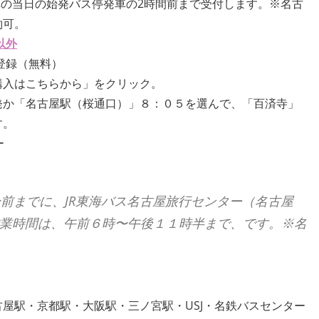
乗車の当日の始発バス停発車の2時間前まで受付します。※名古
約可。
以外
登録（無料）
購入はこちらから」をクリック。
発か「名古屋駅（桜通口）」８：０５を選んで、「百済寺」
す。
ー
分前までに、JR東海バス名古屋旅行センター（名古屋
業時間は、午前６時〜午後１１時半まで、です。※名
屋駅・京都駅・大阪駅・三ノ宮駅・USJ・名鉄バスセンター