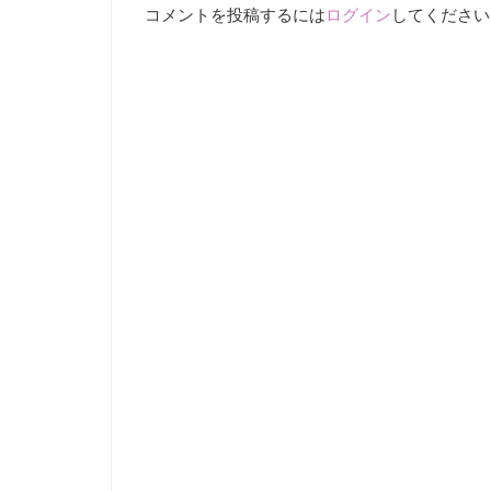
コメントを投稿するには
ログイン
してください
ど
に
よ
り、
公
表
し
て
い
ま
す。