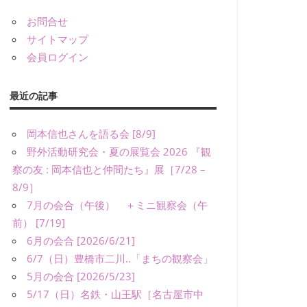
お問合せ
サイトマップ
会員ログイン
最近の記事
岡本信也さんを語る会 [8/9]
野外活動研究会・夏の展覧会 2026 『観
察の友 : 岡本信也と仲間たち』展［7/28 –
8/9］
7月の会合（午後） ＋ミニ観察会（午
前） [7/19]
6月の会合 [2026/6/21]
6/7（日）豊橋市二川..「まちの観察会」
5月の会合 [2026/5/23]
5/17（日）名鉄・山王駅［名古屋市中