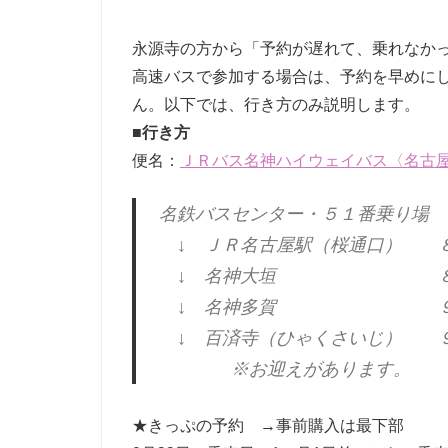
ー
ク
永源寺の方から「予約が遅れて、乗れなか
に
高速バスで参加する場合は、予約を早めに
よ
ん。以下では、行き方のみ説明します。
り
記
■行き方
録・
便名：
ＪＲバス名神ハイウェイバス〈名古
採
集
名鉄バスセンター・５１番乗り場 
す
↓ ＪＲ名古屋駅（桜通口） 
る
活
↓ 名神大垣 ８：
動
↓ 名神多賀 ９：
を
↓ 百済寺（ひゃくさいじ） ９：
続
※お迎えがあります。
け
て
い
★きっぷの予約 →事前購入は最下部
ま