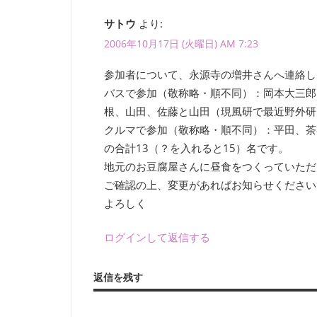
や
ビ
書
サトウ
より:
籍、
2006年10月17日 (火曜日) AM 7:23
ゲ
発
ー
表・
参加者について、永源寺の増井さんへ連絡し
展
バスで参加（敬称略・順不同）：岡本大三郎
シ
示、
根、山田、佐藤と山田（現風研で最近野外研
ワ
ョ
クルマで参加（敬称略・順不同）：平田、茶
ー
の合計13（？を入れると15）名です。
ン
ク
地元のお豆腐屋さんに昼食をつくっていただ
シ
ご確認の上、変更があればお知らせください
ョ
よろしく
ッ
プ・
ログインして返信する
講
演
（講
返信を残す
義）
な