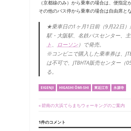
（京都線のみ）から乗車の場合は、便指定
回
その他のバス停から乗車の場合は自由席と
刊
行
★乗車日の1ヶ月1日前（9月22日
す
駅・大阪駅、名鉄バスセンター、主
る
会
ト
、
ローソン
）で発売。
報
※コンビニで購入した乗車券は、JT
『フ
は不可で、JTBHTA販売センター（0
ィ
ー
る。
ル
ド
EIGENJI
HIGASHI ŌMI-SHI
東近江市
永源寺
か
ら：
投
前
観
碧南の大浜てらまちウォーキングのご案内
察
の
稿
の
記
1件のコメント
友』
ナ
事: