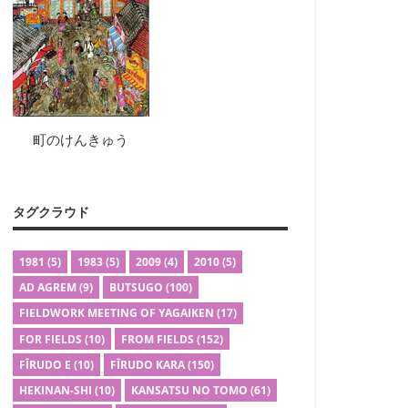
町のけんきゅう
タグクラウド
1981
(5)
1983
(5)
2009
(4)
2010
(5)
AD AGREM
(9)
BUTSUGO
(100)
FIELDWORK MEETING OF YAGAIKEN
(17)
FOR FIELDS
(10)
FROM FIELDS
(152)
FĪRUDO E
(10)
FĪRUDO KARA
(150)
HEKINAN-SHI
(10)
KANSATSU NO TOMO
(61)