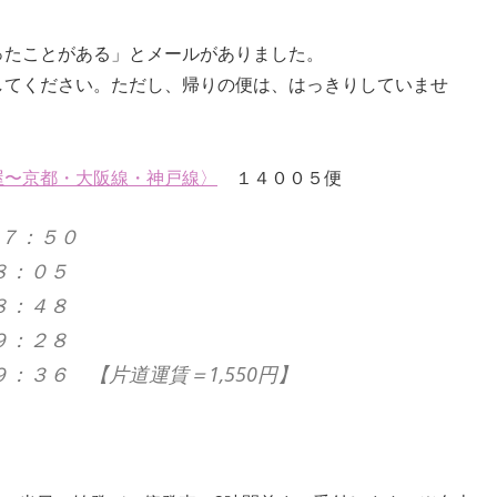
ったことがある」とメールがありました。
してください。ただし、帰りの便は、はっきりしていませ
屋〜京都・大阪線・神戸線〉
１４００５便
７：５０
８：０５
４８
２８
３６ 【片道運賃＝1,550円】