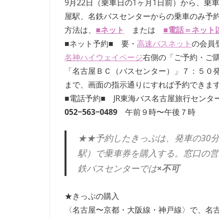
9月22日（乗車日の1ヶ月1日前）から、
す。
屋駅、名鉄バスセンターからの乗車のみ予
考
方法は、
■
ネット
または
■
電話＝ネット
現
■ネット予約■ 要・
学
高速バスネット
の会員
を
名神ハイウェイページ
右側の「ご予約・ご
は
「名古屋ＢＣ（バスセンター）」７：５０
じ
まで、画面の指示通りにすれば予約できま
め
■電話予約■ JR東海バス名古屋旅行センタ
と
052−563−0489
午前９時〜午後７時
す
る
多
★★予約したきっぷは、発車の30
彩
駅）で乗車券を購入する。窓口の営
な
鉄バスセンターでは
×不可
研
究
★きっぷの購入
は、
年
〈名古屋〜京都・大阪線・神戸線〉で、名古
数