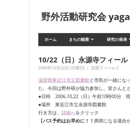
コ
ン
野外活動研究会 yagai
テ
ン
身
ツ
近
ホーム
まちの観察
研究の発表
へ
な
生
ス
活
キ
10/22（日）永源寺フィー
や
ッ
2006年10月22日 (日曜日)
yagaiken
定期フィールド
風
プ
俗
滋賀県東近江市立図書館
と市民が一緒にな
を
た。今回は野外研が協力参加し、皆さんと
フ
●日時 2006.10.22（日）午前10時00分
ィ
●場所 東近江市立永源寺図書館
ー
ル
行き方は、
詳細へ
をクリック
ド
【
バス予約はお早めに！！
満席になる場合
ワ