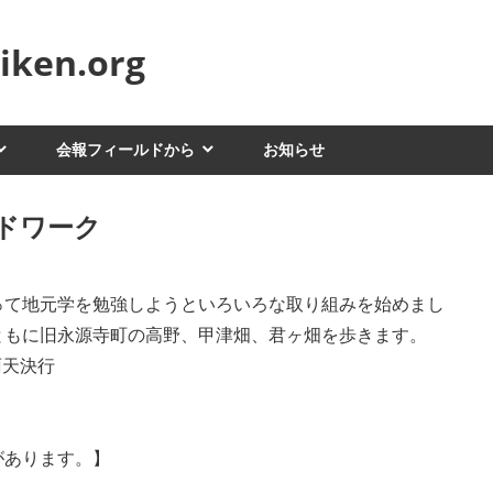
ken.org
会報フィールドから
お知らせ
ルドワーク
って地元学を勉強しようといろいろな取り組みを始めまし
ともに旧永源寺町の高野、甲津畑、君ヶ畑を歩きます。
 雨天決行
があります。】