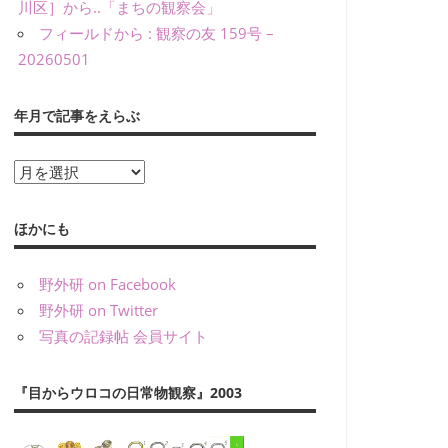
川区］から..「まちの観察会」
フィールドから : 観察の友 159号 –
20260501
年月で記事をえらぶ
年
月
で
ほかにも
記
事
野外研 on Facebook
を
野外研 on Twitter
え
写真の記録帖 会員サイト
ら
ぶ
『目からウロコの日常物観察』2003