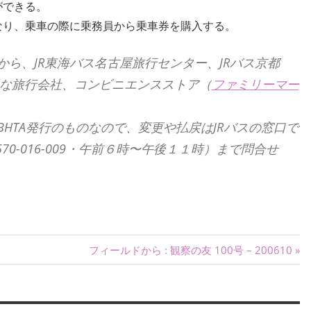
ができる。
なり、乗車の際に乗務員から乗車券を購入する。
）から、JR東海バス名古屋旅行センター、JRバス京都
な旅行会社、コンビニエンスストア（
ファミリーマー
BHTA発行のものなので、変更や払戻はJRバスの窓口で
570-016-009・午前６時〜午後１１時）まで問合せ
次
フィールドから : 観察の友 100号 – 200610
の
記
事: