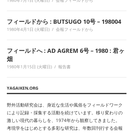
1980年7月1日 (火曜日)
yagaiken
会報フィールドから
ワ
ー
ク
フィールドから : BUTSUGO 10号 – 198004
に
1980年4月1日 (火曜日)
yagaiken
会報フィールドから
よ
り
記
フィールドへ : AD AGREM 6号 – 1980 : 君ヶ
録・
畑
採
1980年1月15日 (火曜日)
yagaiken
報告書
集
す
る
YAGAIKEN.ORG
活
動
野外活動研究会は、身近な生活や風俗をフィールドワーク
を
により記録・採集する活動を続けています。移り変わりの
続
け
激しい現代の暮らしを、1974年から観察してきました。
て
考現学をはじめとする多彩な研究は、年数回刊行する会報