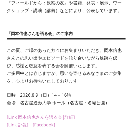
い
『フィールドから：観察の友』や書籍、発表・展示、ワー
ま
クショップ・講演（講義）などにより、公表しています。
す。
考
現
「岡本信也さんを語る会」のご案内
学
を
この夏、ご縁のあった方々にお集まりいただき、岡本信也
は
さんとの思い出やエピソードを語り合いながら足跡を偲
じ
め
び、感謝と敬意を表する会を開催いたします。
と
ご多用中とは存じますが、思いを寄せるみなさまのご参集
す
を、心よりお待ちいたしております。
る
多
日時 2026.8.9（日）14 – 16時
彩
会場 名古屋造形大学 ホール（名古屋・名城公園）
な
研
[Link 岡本信也さんを語る会|詳細]
究
[Link 訃報]
[Facebook]
は、