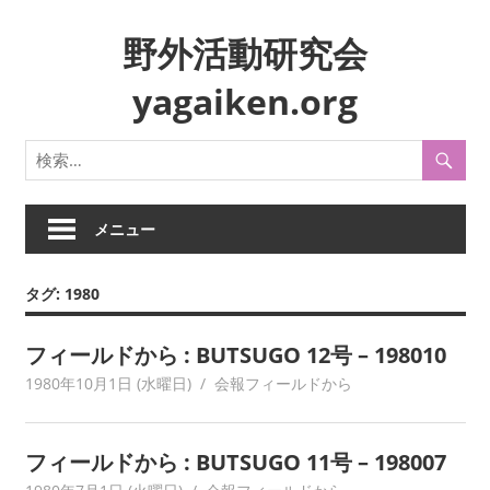
コ
野外活動研究会
ン
テ
yagaiken.org
ン
ツ
身
へ
近
ス
な
キ
生
メニュー
ッ
活
プ
や
タグ:
1980
風
俗
フィールドから : BUTSUGO 12号 – 198010
を
フ
1980年10月1日 (水曜日)
yagaiken
会報フィールドから
ィ
ー
フィールドから : BUTSUGO 11号 – 198007
ル
ド