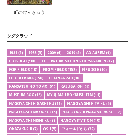
町のけんきゅう
タグクラウド
1981
(5)
1983
(5)
2009
(4)
2010
(5)
AD AGREM
(9)
BUTSUGO
(100)
FIELDWORK MEETING OF YAGAIKEN
(17)
FOR FIELDS
(10)
FROM FIELDS
(152)
FĪRUDO E
(10)
FĪRUDO KARA
(150)
HEKINAN-SHI
(10)
KANSATSU NO TOMO
(61)
KASUGAI-SHI
(4)
MUSEUM BOX
(12)
MYŪJIAMU BOKKUSU TEN
(11)
NAGOYA-SHI HIGASHI-KU
(11)
NAGOYA-SHI KITA-KU
(6)
NAGOYA-SHI NAKA-KU
(15)
NAGOYA-SHI NAKAMURA-KU
(17)
NAGOYA-SHI NISHI-KU
(8)
NAGOYA STATION
(10)
OKAZAKI-SHI
(7)
ŌSU
(5)
フィールドから
(32)