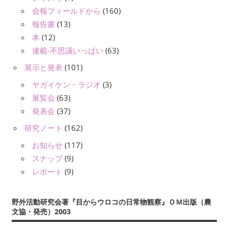
会報フィールドから
(160)
報告書
(13)
本
(12)
連載-不思議いっぱい
(63)
展示と発表
(101)
ヤガイケン・ラジオ
(3)
展覧会
(63)
発表会
(37)
研究ノート
(162)
お知らせ
(117)
スナップ
(9)
レポート
(9)
野外活動研究会著『目からウロコの日常物観察』ＯＭ出版（農
文協・発売）2003