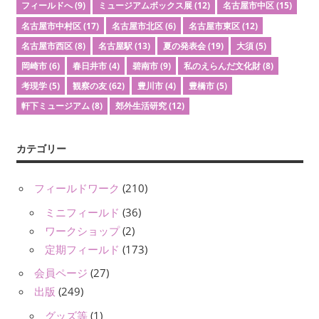
フィールドへ
(9)
ミュージアムボックス展
(12)
名古屋市中区
(15)
名古屋市中村区
(17)
名古屋市北区
(6)
名古屋市東区
(12)
名古屋市西区
(8)
名古屋駅
(13)
夏の発表会
(19)
大須
(5)
岡崎市
(6)
春日井市
(4)
碧南市
(9)
私のえらんだ文化財
(8)
考現学
(5)
観察の友
(62)
豊川市
(4)
豊橋市
(5)
軒下ミュージアム
(8)
郊外生活研究
(12)
カテゴリー
フィールドワーク
(210)
ミニフィールド
(36)
ワークショップ
(2)
定期フィールド
(173)
会員ページ
(27)
出版
(249)
グッズ等
(1)