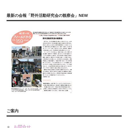
年
数
最新の会報「野外活動研究会の観察会」NEW
回
刊
行
す
る
会
報
『フ
ィ
ー
ル
ド
か
ら：
ご案内
観
察
お問合せ
の