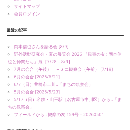
友』
サイトマップ
や
会員ログイン
書
籍、
最近の記事
発
表・
岡本信也さんを語る会 [8/9]
展
野外活動研究会・夏の展覧会 2026 『観察の友 : 岡本信
示、
也と仲間たち』展［7/28 – 8/9］
ワ
ー
7月の会合（午後） ＋ミニ観察会（午前） [7/19]
ク
6月の会合 [2026/6/21]
シ
6/7（日）豊橋市二川..「まちの観察会」
ョ
5月の会合 [2026/5/23]
ッ
5/17（日）名鉄・山王駅［名古屋市中川区］から..「ま
プ・
ちの観察会」
講
フィールドから : 観察の友 159号 – 20260501
演
（講