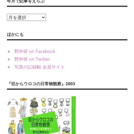
年月で記事をえらぶ
義）
な
ど
年
に
月
よ
で
ほかにも
り、
記
公
事
野外研 on Facebook
表
を
し
野外研 on Twitter
え
て
写真の記録帖 会員サイト
ら
い
ぶ
ま
『目からウロコの日常物観察』2003
す。