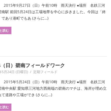
 2015年9月27日（日）午前10時 雨天決行 ●場所 名鉄三河
碧南駅 前回5月24日は工場地帯を中心に歩きました。今回は「終
であり港町でもあ (さらに…)
と読む
24（日）碧南フィールドワーク
年5月24日 (日曜日)
yagaiken
定期フィールド
 2015年5月24日（日）午前10時 雨天決行 ●場所 名鉄三河
碧南中央駅 愛知県三河地方西南端の碧南のマチは、海岸が埋め立
て道路や工場ができ (さらに…)
と読む