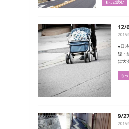
もっと読む
す。
考
現
学
12
を
2015
は
じ
●日時
め
線・
と
は大浜
す
る
もっ
多
彩
な
研
究
9/
は、
年
2015
数