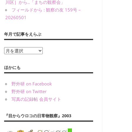
川区］から..「まちの観察会」
フィールドから : 観察の友 159号 –
20260501
年月で記事をえらぶ
年
月
で
ほかにも
記
事
野外研 on Facebook
を
野外研 on Twitter
え
写真の記録帖 会員サイト
ら
ぶ
『目からウロコの日常物観察』2003