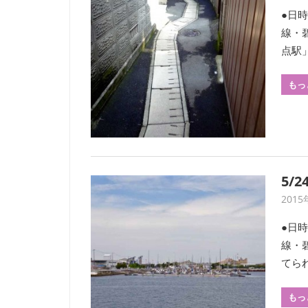
●日時
回
線・
刊
行
点駅」
す
る
もっ
会
報
『フ
ィ
ー
5/
ル
ド
2015
か
●日時
ら：
線・
観
てられ
察
の
友』
もっ