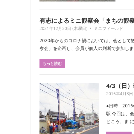
ー
ク
に
有志によるミニ観察会「まちの観察 20
よ
2021年12月30日 (木曜日)
yagaiken
ミニフィールド
り
記
2020年からのコロナ禍においては、会として
録・
察会」を企画し、会員が個⼈の判断で参加しました
採
集
もっと読む
す
る
活
4/3（日
動
2016年4月3日
を
続
●日時 201
け
駅 今回は、
て
ところ、ま (
い
ま