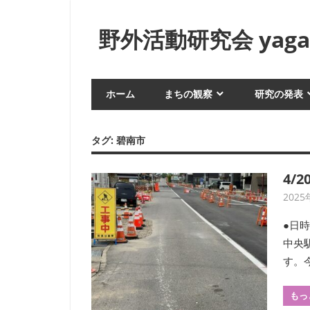
コ
ン
野外活動研究会 yagai
テ
ン
身
ツ
近
ホーム
まちの観察
研究の発表
へ
な
生
ス
活
キ
タグ:
碧南市
や
ッ
風
プ
4/
俗
2025
を
フ
●日時
ィ
中央
ー
す。今
ル
ド
もっ
ワ