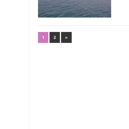
や
書
籍、
発
表・
投
展
次
1
2
»
示、
の
稿
ワ
記
の
ー
事
ク
ペ
シ
ョ
ー
ッ
ジ
プ・
講
送
演
（講
り
義）
な