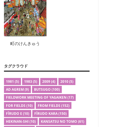
町のけんきゅう
タグクラウド
1981
(5)
1983
(5)
2009
(4)
2010
(5)
AD AGREM
(9)
BUTSUGO
(100)
FIELDWORK MEETING OF YAGAIKEN
(17)
FOR FIELDS
(10)
FROM FIELDS
(152)
FĪRUDO E
(10)
FĪRUDO KARA
(150)
HEKINAN-SHI
(10)
KANSATSU NO TOMO
(61)