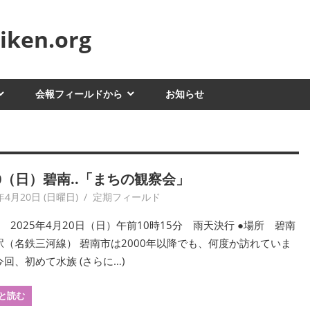
ken.org
会報フィールドから
お知らせ
20（日）碧南..「まちの観察会」
年4月20日 (日曜日)
yagaiken
定期フィールド
 2025年4月20日（日）午前10時15分 雨天決行 ●場所 碧南
駅（名鉄三河線） 碧南市は2000年以降でも、何度か訪れていま
回、初めて水族 (さらに…)
と読む