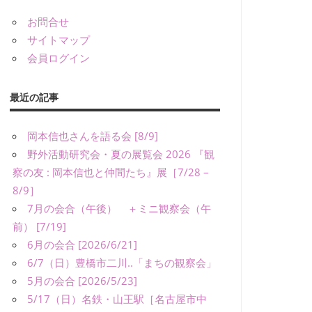
お問合せ
サイトマップ
会員ログイン
最近の記事
岡本信也さんを語る会 [8/9]
野外活動研究会・夏の展覧会 2026 『観
察の友 : 岡本信也と仲間たち』展［7/28 –
8/9］
7月の会合（午後） ＋ミニ観察会（午
前） [7/19]
6月の会合 [2026/6/21]
6/7（日）豊橋市二川..「まちの観察会」
5月の会合 [2026/5/23]
5/17（日）名鉄・山王駅［名古屋市中