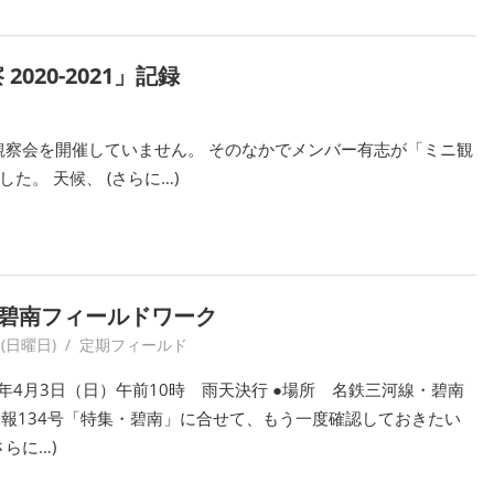
20-2021」記録
観察会を開催していません。 そのなかでメンバー有志が「ミニ観
。 天候、 (さらに…)
）碧南フィールドワーク
 (日曜日)
yagaiken
定期フィールド
6年4月3日（日）午前10時 雨天決行 ●場所 名鉄三河線・碧南
会報134号「特集・碧南」に合せて、もう一度確認しておきたい
さらに…)