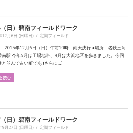
/6（日）碧南フィールドワーク
年12月6日 (日曜日)
yagaiken
定期フィールド
 2015年12月6日（日）午前10時 雨天決行 ●場所 名鉄三河
碧南駅 今年5月は工場地帯、9月は大浜地区を歩きました。今回
と並んで古い町であ (さらに…)
と読む
27（日）碧南フィールドワーク
年9月27日 (日曜日)
yagaiken
定期フィールド