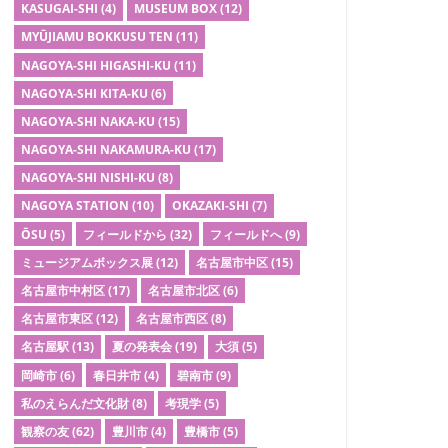
KASUGAI-SHI
(4)
MUSEUM BOX
(12)
MYŪJIAMU BOKKUSU TEN
(11)
NAGOYA-SHI HIGASHI-KU
(11)
NAGOYA-SHI KITA-KU
(6)
NAGOYA-SHI NAKA-KU
(15)
NAGOYA-SHI NAKAMURA-KU
(17)
NAGOYA-SHI NISHI-KU
(8)
NAGOYA STATION
(10)
OKAZAKI-SHI
(7)
ŌSU
(5)
フィールドから
(32)
フィールドへ
(9)
ミュージアムボックス展
(12)
名古屋市中区
(15)
名古屋市中村区
(17)
名古屋市北区
(6)
名古屋市東区
(12)
名古屋市西区
(8)
名古屋駅
(13)
夏の発表会
(19)
大須
(5)
岡崎市
(6)
春日井市
(4)
碧南市
(9)
私のえらんだ文化財
(8)
考現学
(5)
観察の友
(62)
豊川市
(4)
豊橋市
(5)