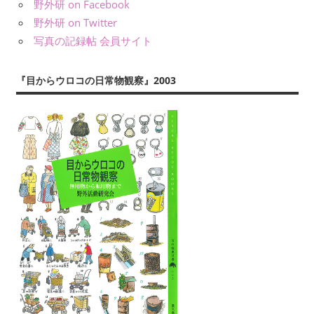
義）
野外研 on Facebook
を
な
野外研 on Twitter
え
ど
写真の記録帖 会員サイト
ら
に
ぶ
よ
『目からウロコの日常物観察』2003
り、
公
表
し
て
い
ま
す。