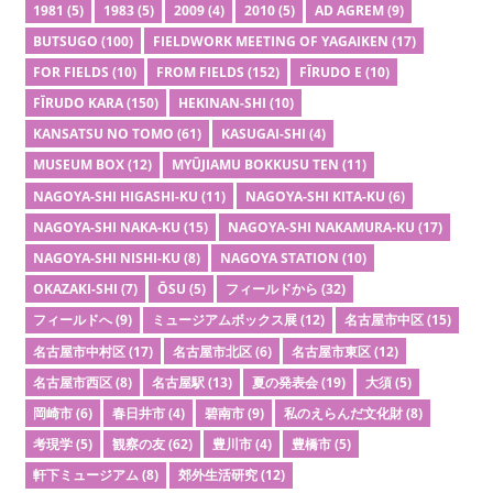
1981
(5)
1983
(5)
2009
(4)
2010
(5)
AD AGREM
(9)
BUTSUGO
(100)
FIELDWORK MEETING OF YAGAIKEN
(17)
FOR FIELDS
(10)
FROM FIELDS
(152)
FĪRUDO E
(10)
FĪRUDO KARA
(150)
HEKINAN-SHI
(10)
KANSATSU NO TOMO
(61)
KASUGAI-SHI
(4)
MUSEUM BOX
(12)
MYŪJIAMU BOKKUSU TEN
(11)
NAGOYA-SHI HIGASHI-KU
(11)
NAGOYA-SHI KITA-KU
(6)
NAGOYA-SHI NAKA-KU
(15)
NAGOYA-SHI NAKAMURA-KU
(17)
NAGOYA-SHI NISHI-KU
(8)
NAGOYA STATION
(10)
OKAZAKI-SHI
(7)
ŌSU
(5)
フィールドから
(32)
フィールドへ
(9)
ミュージアムボックス展
(12)
名古屋市中区
(15)
名古屋市中村区
(17)
名古屋市北区
(6)
名古屋市東区
(12)
名古屋市西区
(8)
名古屋駅
(13)
夏の発表会
(19)
大須
(5)
岡崎市
(6)
春日井市
(4)
碧南市
(9)
私のえらんだ文化財
(8)
考現学
(5)
観察の友
(62)
豊川市
(4)
豊橋市
(5)
軒下ミュージアム
(8)
郊外生活研究
(12)