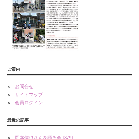
年
数
回
刊
行
す
る
会
報
ご案内
『フ
ィ
ー
お問合せ
ル
サイトマップ
ド
会員ログイン
か
ら：
最近の記事
観
察
岡本信也さんを語る会 [8/9]
の