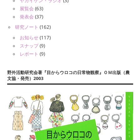
ヤガイケン・ラジオ
(3)
展覧会
(63)
発表会
(37)
研究ノート
(162)
お知らせ
(117)
スナップ
(9)
レポート
(9)
野外活動研究会著『目からウロコの日常物観察』ＯＭ出版（農
文協・発売）2003