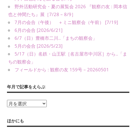
友』
野外活動研究会・夏の展覧会 2026 『観察の友 : 岡本信
や
也と仲間たち』展［7/28 – 8/9］
書
7月の会合（午後） ＋ミニ観察会（午前） [7/19]
籍、
6月の会合 [2026/6/21]
発
6/7（日）豊橋市二川..「まちの観察会」
表・
5月の会合 [2026/5/23]
展
5/17（日）名鉄・山王駅［名古屋市中川区］から..「ま
示、
ちの観察会」
ワ
フィールドから : 観察の友 159号 – 20260501
ー
ク
シ
年月で記事をえらぶ
ョ
ッ
年
プ・
月
講
で
ほかにも
演
記
（講
事