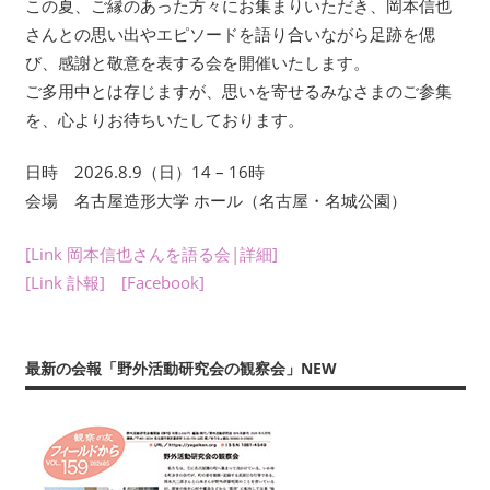
い
この夏、ご縁のあった方々にお集まりいただき、岡本信也
ま
さんとの思い出やエピソードを語り合いながら足跡を偲
す。
び、感謝と敬意を表する会を開催いたします。
考
ご多用中とは存じますが、思いを寄せるみなさまのご参集
現
を、心よりお待ちいたしております。
学
を
日時 2026.8.9（日）14 – 16時
は
会場 名古屋造形大学 ホール（名古屋・名城公園）
じ
め
[Link 岡本信也さんを語る会|詳細]
と
[Link 訃報]
[Facebook]
す
る
多
最新の会報「野外活動研究会の観察会」NEW
彩
な
研
究
は、