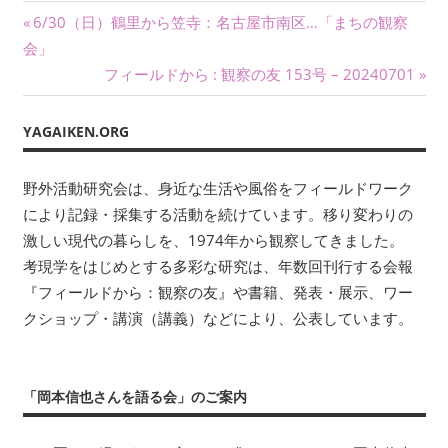
投
ワ
前
6/30（日）鶴里から笠寺：名古屋市南区…「まちの観察
ー
の
会」
稿
ク
記
次
フィールドから : 観察の友 153号 – 20240701
に
ナ
事:
の
よ
記
YAGAIKEN.ORG
ビ
り
事:
記
ゲ
野外活動研究会は、身近な生活や風俗をフィールドワーク
録・
採
ー
により記録・採集する活動を続けています。移り変わりの
集
激しい現代の暮らしを、1974年から観察してきました。
シ
す
考現学をはじめとする多彩な研究は、年数回刊行する会報
る
ョ
『フィールドから：観察の友』や書籍、発表・展示、ワー
活
クショップ・講演（講義）などにより、公表しています。
ン
動
を
続
「岡本信也さんを語る会」のご案内
け
て