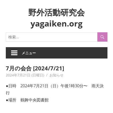
コ
野外活動研究会
ン
テ
yagaiken.org
ン
ツ
身
へ
近
ス
な
キ
生
メニュー
ッ
活
プ
や
7月の会合 [2024/7/21]
風
2024年7月21日 (日曜日)
yagaiken
お知らせ
俗
を
●日時 2024年7月21日（日）午後1時30分〜 雨天決
フ
行
ィ
●場所 鶴舞中央図書館
ー
ル
ド